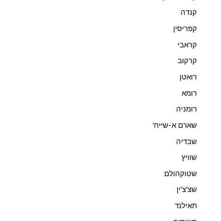
קנדה
קפריסין
קראבי
קרקוב
רואטן
רומא
רומניה
שארם א-שייח'
שבדיה
שוויץ
שטוקהולם
שצ'צ'ין
תאילנד