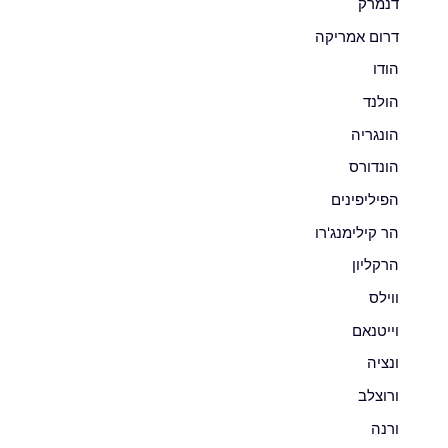
דנמרק
דרום אמריקה
הודו
הולנד
הונגריה
הונדורס
הפיליפינים
הר קילימנג'רו
הרקליון
ווילס
וייטנאם
ונציה
ורוצלב
ורנה