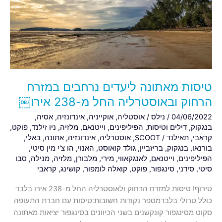
נרחבים
במזרח
הרחוק
ובאוסטרליה
החל
מ-238
אירו
טיסות מאתונה ליעדים נרחבים במזרח
￼
הרחוק ובאוסטרליה החל מ-238 אירו￼
04/06/2022
/
נילס
/
אוסטליה
,
אוקייניה
,
אינדונזיה
,
אסיה
,
בנגקוק
,
דילים וטיסות
,
הפיליפינים
,
וייטנאם
,
מלזיה
,
ניו זילנד
,
פוקט
,
קראבי
,
תאילנד
/
SCOOT
,
אוסטרליה
,
אינדונזיה
,
אתונה
,
באלי
,
בורנאו
,
בנגקוק
,
בריזביין
,
גולד קואוסט
,
האנוי
,
הו צ'י מין סיטי
,
הפיליפינים
,
וייטנאם
,
לאנגקאווי
,
מירי
,
מלבורן
,
מלזיה
,
מנילה
,
סבו
סיטי
,
סידני
,
סינגפור
,
פוקט
,
קואלה לומפור
,
קושינג
,
קראבי
טירוף! טיסות למזרח הרחוק ולאוסטרליה החל מ-238 אירו בלבד
כולל טרולי בלבדמספר נקודות חשובות:טיסות עם חברת התעופה
סקוט מסינגפור קונקשנים בשני הכיוונים בסינגפור יציאות מאתונה