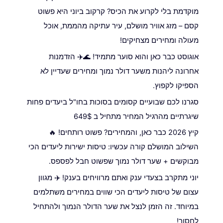
מוקדמת בלי לקרוע את הכיס? קרקוב ביוני היא פשוט
קסם – מזג אוויר מושלם, עיר עתיקה מהממת, אוכל
מעולה ומחירים מצחיקים!
אוגוסט כבר כאן והוא סוער מתמיד! 🌊✈️ הזדמנות
אחרונה ליהנות משער דולר נמוך ומחירים שעדיין לא
הספיקו לקפוץ.
סגרנו לכם שבועיים קסומים בסוכות בחו"ל ביעדים פחות
שיגרתיים מהרגיל המחיר מתחיל ב 649$
קיץ 2026 כבר כאן, והמחירים? פשוט רותחים! 🔥
השילוב המושלם קורה עכשיו: טיסות ישירות ליעדים הכי
מבוקשים + שער דולר נמוך שפשוט חבל לפספס.
יוני מתקרב בצעדי ענק ואתם מרוויחים בענק! ✈️ מגוון
עצום של טיסות ליעדים הכי שווים במחירים משתלמים
במיוחד. זה הזמן לנצל את שער הדולר הנמוך ולהתחיל
לחסוך!