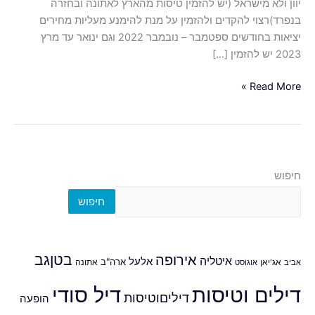
יוון ולא מישראל (יש להזמין טיסות מהארץ לאתונה ובחזרה
בנפרד)רצוי להקדים ולהזמין על מנת להימנע מעליות מחירים
יציאות בחודשים ספטמבר – נובמבר 2022 וגם ינואר עד מרץ
2023 יש להזמין […]
Read More »
חיפוש
חיפוש
אירופה
בטןגב
איטליה
אלעל
ארה"ב
אביב
אג'יאן
אוגוסט
אתונה
דילים וטיסות
דיל סודי
דיליםוטיסות
הופעה