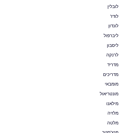
לובלין
לודז'
לונדון
ליברפול
ליסבון
לרנקה
מדריד
מדריכים
מומבאי
מונטריאול
מילאנו
מלזיה
מלטה
מנצ'סטר