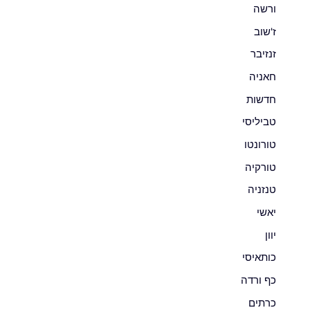
ורשה
ז'שוב
זנזיבר
חאניה
חדשות
טביליסי
טורונטו
טורקיה
טנזניה
יאשי
יוון
כותאיסי
כף ורדה
כרתים