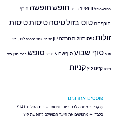
חופש
חופשה
וויזאייר
חורף
חופים
החופשהגדול
טוס בזול
טיסה
טיסות
טיסות
חורףחם
זולות
טיסותזולות
טרמה
יוון
לונדון
יולי
יוני
ינואר
כריסמס
מאי
סוף שבוע
סופש
סוףשבוע
סופיה
סוויס
ספרד
פולין
פסח
קניות
קזינו
קיץ
צרפת
פוסטים אחרונים
✈️ קרקוב מחכה לכם ביוני! טיסות ישירות החל מ-$141
בלבד! ✈️ מחפשים את היעד המושלם לחופשת קיץ