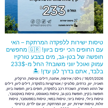
המרתקת
–
האי
עם
החופים
הכי
יפים
טיסות ישירות ללפקדה המרתקת – האי
ביוון!
🇬🇷
עם החופים הכי יפים ביוון! 🇬🇷 מחפשים
מחפשים
חופשה של בטן-גב, מים בצבע טורקיז
חופשה
עמוק ואוכל יווני משובח? החל מ-233$
של
בלבד, אתם בדרך לגן עדן! 🏝️
בטן-גב,
מים
16/01/2026
/
נילס
/
אירופה
,
אתונה
,
דילים וטיסות
,
הרקליון
,
בצבע
חאניה
,
יוון
,
כרתים
,
סלוניקי
/
אטרקציות בלפקדה
,
דילים ליוון
,
דילים
של הרגע האחרון
,
השכרת רכב בלפקדה
,
חופים ביוון
,
חופשה ביוון
,
טורקיז
חופשה בקיץ
,
חופשת בטן גב
,
טיסות באוגוסט
,
טיסות באוקטובר
,
עמוק
טיסות ביולי
,
טיסות ביוני
,
טיסות במאי
,
טיסות בספטמבר
,
טיסות
ואוכל
זולות
,
טיסות ישירות
,
יוון
,
יוון המרתקת
,
יוון עם ילדים
,
כרטיסי
יווני