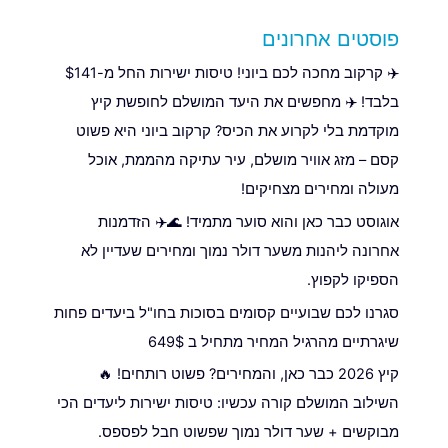
פוסטים אחרונים
✈️ קרקוב מחכה לכם ביוני! טיסות ישירות החל מ-$141
בלבד! ✈️ מחפשים את היעד המושלם לחופשת קיץ
מוקדמת בלי לקרוע את הכיס? קרקוב ביוני היא פשוט
קסם – מזג אוויר מושלם, עיר עתיקה מהממת, אוכל
מעולה ומחירים מצחיקים!
אוגוסט כבר כאן והוא סוער מתמיד! 🌊✈️ הזדמנות
אחרונה ליהנות משער דולר נמוך ומחירים שעדיין לא
הספיקו לקפוץ.
סגרנו לכם שבועיים קסומים בסוכות בחו"ל ביעדים פחות
שיגרתיים מהרגיל המחיר מתחיל ב 649$
קיץ 2026 כבר כאן, והמחירים? פשוט רותחים! 🔥
השילוב המושלם קורה עכשיו: טיסות ישירות ליעדים הכי
מבוקשים + שער דולר נמוך שפשוט חבל לפספס.