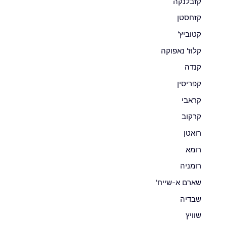
קזבלנקה
קזחסטן
קטוביץ'
קלוז' נאפוקה
קנדה
קפריסין
קראבי
קרקוב
רואטן
רומא
רומניה
שארם א-שייח'
שבדיה
שוויץ