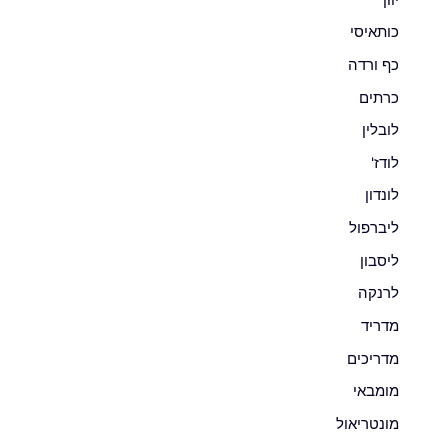
כותאיסי
כף ורדה
כרתים
לובלין
לודז'
לונדון
ליברפול
ליסבון
לרנקה
מדריד
מדריכים
מומבאי
מונטריאול