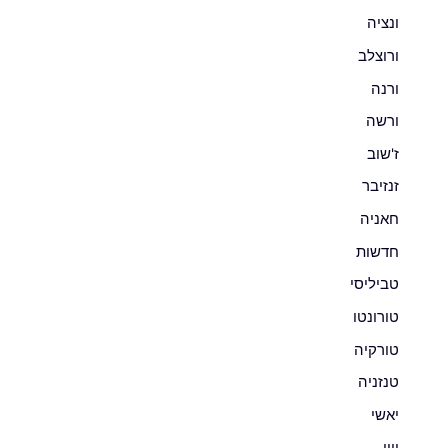
ונציה
ורוצלב
ורנה
ורשה
ז'שוב
זנזיבר
חאניה
חדשות
טביליסי
טורונטו
טורקיה
טנזניה
יאשי
יוון