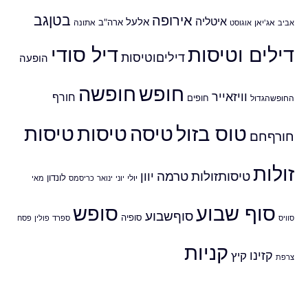
אירופה
בטןגב
איטליה
אלעל
ארה"ב
אביב
אג'יאן
אוגוסט
אתונה
דילים וטיסות
דיל סודי
דיליםוטיסות
הופעה
חופש
חופשה
וויזאייר
חורף
חופים
החופשהגדול
טוס בזול
טיסה
טיסות
טיסות
חורףחם
זולות
טיסותזולות
טרמה
יוון
לונדון
יולי
יוני
ינואר
כריסמס
מאי
סוף שבוע
סופש
סוףשבוע
סופיה
סוויס
ספרד
פולין
פסח
קניות
קזינו
קיץ
צרפת