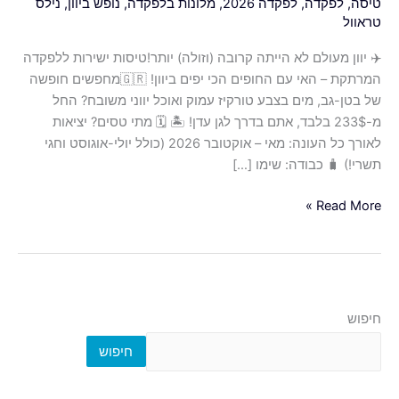
טיסה
,
לפקדה
,
לפקדה 2026
,
מלונות בלפקדה
,
נופש ביוון
,
נילס
משובח?
טראוול
החל
מ-233$
✈️ יוון מעולם לא הייתה קרובה (וזולה) יותר!טיסות ישירות ללפקדה
בלבד,
המרתקת – האי עם החופים הכי יפים ביוון! 🇬🇷מחפשים חופשה
אתם
של בטן-גב, מים בצבע טורקיז עמוק ואוכל יווני משובח? החל
בדרך
מ-233$ בלבד, אתם בדרך לגן עדן! 🏝️ 🗓️ מתי טסים? יציאות
לגן
לאורך כל העונה: מאי – אוקטובר 2026 (כולל יולי-אוגוסט וחגי
עדן!
תשרי!) 🧳 כבודה: שימו […]
🏝️
Read More »
חיפוש
חיפוש