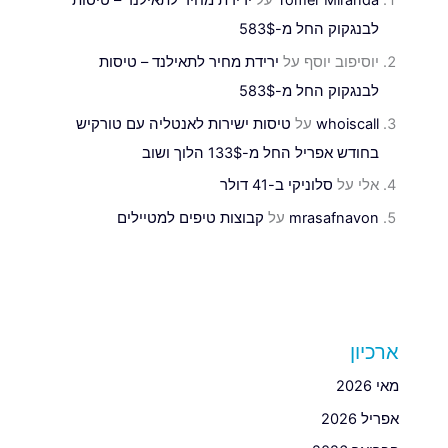
Tomer Miranda
על
ירידת מחיר לתאילנד – טיסות
לבנגקוק החל מ-583$
יוסיפוב יוסף
על
ירידת מחיר לתאילנד – טיסות
לבנגקוק החל מ-583$
whoiscall
על
טיסות ישירות לאנטליה עם טורקיש
בחודש אפריל החל מ-133$ הלוך ושוב
אלי
על
סלוניקי ב-41 דולר
mrasafnavon
על
קבוצות טיפים למטיילים
ארכיון
מאי 2026
אפריל 2026