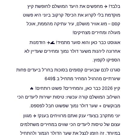
בלבד! ✈️ מחפשים את היעד המושלם לחופשת קיץ
מוקדמת בלי לקרוע את הכיס? קרקוב ביוני היא פשוט
קסם – מזג אוויר מושלם, עיר עתיקה מהממת, אוכל
מעולה ומחירים מצחיקים!
אוגוסט כבר כאן והוא סוער מתמיד! 🌊✈️ הזדמנות
אחרונה ליהנות משער דולר נמוך ומחירים שעדיין לא
הספיקו לקפוץ.
סגרנו לכם שבועיים קסומים בסוכות בחו"ל ביעדים פחות
שיגרתיים מהרגיל המחיר מתחיל ב 649$
קיץ 2026 כבר כאן, והמחירים? פשוט רותחים! 🔥
השילוב המושלם קורה עכשיו: טיסות ישירות ליעדים הכי
מבוקשים + שער דולר נמוך שפשוט חבל לפספס.
יוני מתקרב בצעדי ענק ואתם מרוויחים בענק! ✈️ מגוון
עצום של טיסות ליעדים הכי שווים במחירים משתלמים
במיוחד. זה הזמן לנצל את שער הדולר הנמוך ולהתחיל