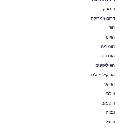
דנמרק
דרום אמריקה
הודו
הולנד
הונגריה
הונדורס
הפיליפינים
הר קילימנג'רו
הרקליון
ווילס
וייטנאם
ונציה
ורוצלב