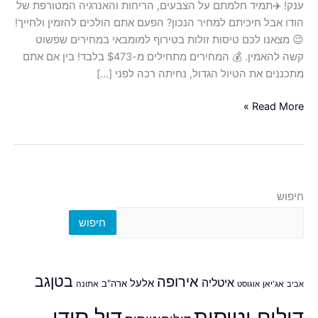
ענק! ✈️תמיד חלמתם על הצבעים, הריחות והאנרגיה המטורפת של
הודו אבל חיכיתם למחיר הנכון? הפעם אתם הולכים להזמין ולחייך!
😉 מצאנו לכם טיסות זולות בטירוף למומבאי במחירים שפשוט
קשה להאמין. 💰 המחירים מתחילים מ-$473 בלבד! בין אם אתם
מתכננים את הטיול הגדול, נחיתה רכה לפני […]
Read More »
חיפוש
חיפוש
אירופה
בטןגב
איטליה
אלעל
ארה"ב
אביב
אג'יאן
אוגוסט
אתונה
דילים וטיסות
דיל סודי