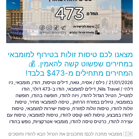
זולות
בטירוף
למומבאי
במחירים
שפשוט
קשה
להאמין.
מצאנו לכם טיסות זולות בטירוף למומבאי
💰
המחירים
במחירים שפשוט קשה להאמין. 💰
מתחילים
המחירים מתחילים מ-$473 בלבד!
מ-$473
21/01/2026
/
נילס
/
אסיה
,
גואה
,
דילים וטיסות
,
הודו
,
מומבאי
,
ניו
בלבד!
דלהי
/
Nils Travel
,
דילים למומבאי
,
הודו ב-473 דולר
,
הודו
למטייל
,
הטיול הגדול להודו
,
ויזה להודו
,
חופשה בהודו
,
חופשה
במומבאי
,
טיולים במזרח הרחוק.
,
טיסה למומבאי מחיר
,
טיסות
זולות להודו
,
טיסות זולות למזרח
,
טיסות ישירות למומבאי
,
טיסות
להודו במבצע
,
טיסות לואו קוסט להודו
,
טיסות למומבאי
,
טיסות עם
עצירה להודו
,
כרטיס טיסה להודו
,
מומבאי אטרקציות
,
נופש בהודו
🇮🇳 מומבאי מחכה לכם! מתכננים את הטיול הבא להודו וחוסכים