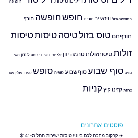
דיליםוטיסות
הופעה
חופש
חופשה
וויזאייר
חורף
חופים
החופשהגדול
טוס בזול
טיסה
טיסות
טיסות
חורףחם
זולות
טיסותזולות
טרמה
יוון
לונדון
יולי
יוני
ינואר
כריסמס
מאי
סוף שבוע
סופש
סוףשבוע
סופיה
סוויס
ספרד
פולין
פסח
קניות
קזינו
קיץ
צרפת
פוסטים אחרונים
✈️ קרקוב מחכה לכם ביוני! טיסות ישירות החל מ-$141