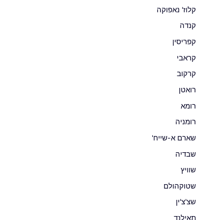
קלוז' נאפוקה
קנדה
קפריסין
קראבי
קרקוב
רואטן
רומא
רומניה
שארם א-שייח'
שבדיה
שוויץ
שטוקהולם
שצ'צ'ין
תאילנד