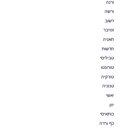
ורנה
ורשה
ז'שוב
זנזיבר
חאניה
חדשות
טביליסי
טורונטו
טורקיה
טנזניה
יאשי
יוון
כותאיסי
כף ורדה