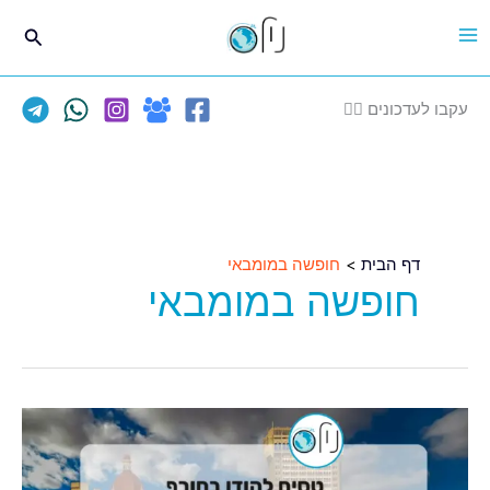
ילוג
חיפוש
תוכן
עקבו לעדכונים 👈🏽
דף הבית
חופשה במומבאי
חופשה במומבאי
מצאנו
לכם
טיסות