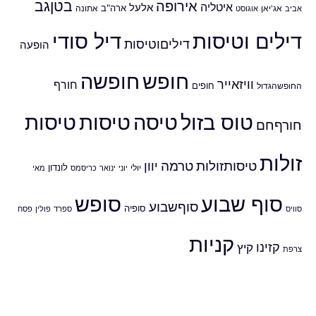
אירופה
בטןגב
איטליה
אלעל
ארה"ב
אביב
אג'יאן
אוגוסט
אתונה
דילים וטיסות
דיל סודי
דיליםוטיסות
הופעה
חופש
חופשה
וויזאייר
חורף
חופים
החופשהגדול
טוס בזול
טיסה
טיסות
טיסות
חורףחם
זולות
טיסותזולות
טרמה
יוון
לונדון
יולי
יוני
ינואר
כריסמס
מאי
סוף שבוע
סופש
סוףשבוע
סופיה
סוויס
ספרד
פולין
פסח
קניות
קזינו
קיץ
צרפת