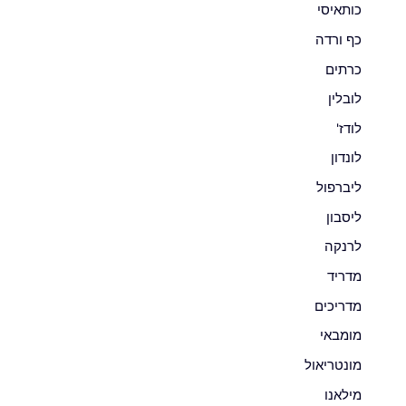
כותאיסי
כף ורדה
כרתים
לובלין
לודז'
לונדון
ליברפול
ליסבון
לרנקה
מדריד
מדריכים
מומבאי
מונטריאול
מילאנו