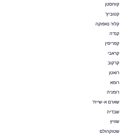
קזחסטן
קטוביץ'
קלוז' נאפוקה
קנדה
קפריסין
קראבי
קרקוב
רואטן
רומא
רומניה
שארם א-שייח'
שבדיה
שוויץ
שטוקהולם