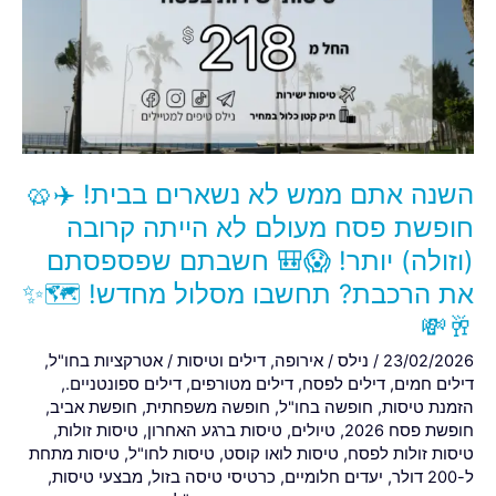
לא
נשארים
בבית!
✈️
🥨
חופשת
פסח
השנה אתם ממש לא נשארים בבית! ✈️🥨
מעולם
לא
חופשת פסח מעולם לא הייתה קרובה
הייתה
(וזולה) יותר! 😱🎒 חשבתם שפספסתם
קרובה
את הרכבת? תחשבו מסלול מחדש! 🗺️✨
(וזולה)
🥂💸
יותר!
😱
23/02/2026
/
נילס
/
אירופה
,
דילים וטיסות
/
אטרקציות בחו"ל
,
🎒
דילים חמים
,
דילים לפסח
,
דילים מטורפים
,
דילים ספונטניים.
,
הזמנת טיסות
,
חופשה בחו"ל
,
חופשה משפחתית
,
חופשת אביב
,
חשבתם
חופשת פסח 2026
,
טיולים
,
טיסות ברגע האחרון
,
טיסות זולות
,
שפספסתם
טיסות זולות לפסח
,
טיסות לואו קוסט
,
טיסות לחו"ל
,
טיסות מתחת
את
ל-200 דולר
,
יעדים חלומיים
,
כרטיסי טיסה בזול
,
מבצעי טיסות
,
הרכבת?