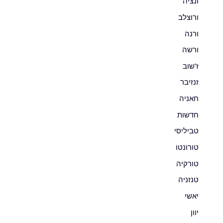
ונציה
ורוצלב
ורנה
ורשה
ז'שוב
זנזיבר
חאניה
חדשות
טביליסי
טורונטו
טורקיה
טנזניה
יאשי
יוון