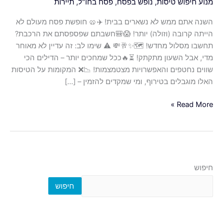
מנוע חיפוש טיסות
,
נופש בפסח
,
פסח בחו"ל
,
תיירות
תחשבו
מסלול
השנה אתם ממש לא נשארים בבית! ✈️🥨 חופשת פסח מעולם לא
מחדש!
הייתה קרובה (וזולה) יותר! 😱🎒חשבתם שפספסתם את הרכבת?
🗺️
תחשבו מסלול מחדש! 🗺️✨🥂💸 ⚠️ שימו לב: זה עדיין לא מאוחר
✨
מדי, אבל השעון מתקתק! ⏳🔥ככל שמחכים יותר – הדילים הכי
🥂
שווים נחטפים והאפשרויות מצטמצמות! 📉❌ המקומות על הטיסות
💸
האלו מוגבלים בטירוף, ומי שמקדים להזמין – […]
Read More »
חיפוש
חיפוש