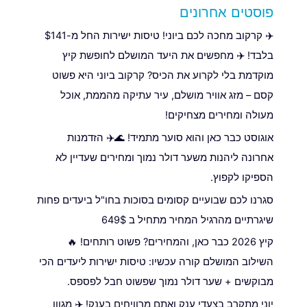
פוסטים אחרונים
✈️ קרקוב מחכה לכם ביוני! טיסות ישירות החל מ-$141
בלבד! ✈️ מחפשים את היעד המושלם לחופשת קיץ
מוקדמת בלי לקרוע את הכיס? קרקוב ביוני היא פשוט
קסם – מזג אוויר מושלם, עיר עתיקה מהממת, אוכל
מעולה ומחירים מצחיקים!
אוגוסט כבר כאן והוא סוער מתמיד! 🌊✈️ הזדמנות
אחרונה ליהנות משער דולר נמוך ומחירים שעדיין לא
הספיקו לקפוץ.
סגרנו לכם שבועיים קסומים בסוכות בחו"ל ביעדים פחות
שיגרתיים מהרגיל המחיר מתחיל ב 649$
קיץ 2026 כבר כאן, והמחירים? פשוט רותחים! 🔥
השילוב המושלם קורה עכשיו: טיסות ישירות ליעדים הכי
מבוקשים + שער דולר נמוך שפשוט חבל לפספס.
יוני מתקרב בצעדי ענק ואתם מרוויחים בענק! ✈️ מגוון