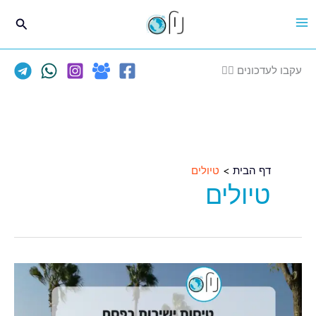
ילוג
חיפוש
תוכן
עקבו לעדכונים 👈🏽
דף הבית
טיולים
טיולים
השנה
אתם
ממש