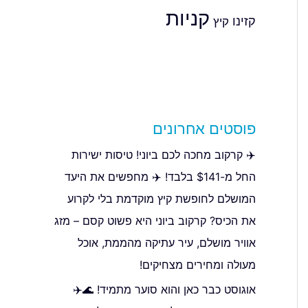
קניות
קזינו
קיץ
פוסטים אחרונים
✈️ קרקוב מחכה לכם ביוני! טיסות ישירות
החל מ-$141 בלבד! ✈️ מחפשים את היעד
המושלם לחופשת קיץ מוקדמת בלי לקרוע
את הכיס? קרקוב ביוני היא פשוט קסם – מזג
אוויר מושלם, עיר עתיקה מהממת, אוכל
מעולה ומחירים מצחיקים!
אוגוסט כבר כאן והוא סוער מתמיד! 🌊✈️