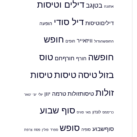
דילים וטיסות
בטןגב
אתונה
דיל סודי
דיליםוטיסות
הופעה
חופש
וויזאייר
חופים
החופשהגדול
חופשה
טוס
חורףחם
חורף
בזול
טיסה
טיסות
טיסות
זולות
טיסותזולות
טרמה
יוון
יולי
יוני
ינואר
סוף שבוע
לונדון
כריסמס
סוויס
מאי
סופש
סוףשבוע
סופיה
ספרד
פולין
צרפת
פסח