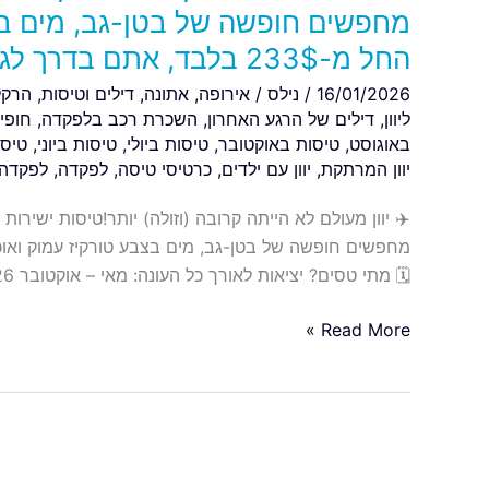
מחפשים חופשה של בטן-גב, מים בצב
טורקיז
עמוק
החל מ-233$ בלבד, אתם בדרך לגן עדן! 🏝️
ואוכל
16/01/2026
/
נילס
/
אירופה
,
אתונה
,
דילים וטיסות
,
הרקלי
יווני
ליוון
,
דילים של הרגע האחרון
,
השכרת רכב בלפקדה
,
חופים
משובח?
באוגוסט
,
טיסות באוקטובר
,
טיסות ביולי
,
טיסות ביוני
,
טיסו
החל
יוון המרתקת
,
יוון עם ילדים
,
כרטיסי טיסה
,
לפקדה
,
לפקדה 026
מ-233$
בלבד,
אתם
🗓️ מתי טסים? יציאות לאורך כל העונה: מאי – אוקטובר 2026 (כולל יולי-אוגוסט וחגי תשרי!) 🧳 כבודה: שימו […]
בדרך
לגן
Read More »
עדן!
🏝️