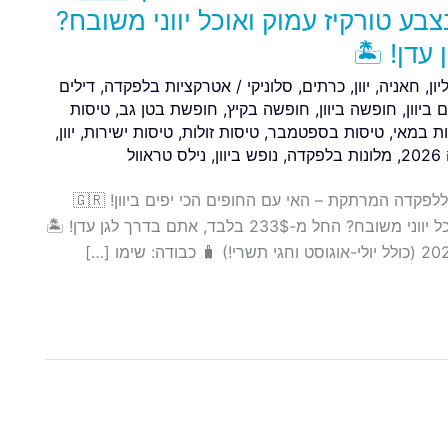
ע טורקיז עמוק ואוכל יווני משובח?
ון
,
חאניה
,
יוון
,
כרתים
,
סלוניקי
/
אטרקציות בלפקדה
,
דילים
 ביוון
,
חופשה ביוון
,
חופשה בקיץ
,
חופשת בטן גב
,
טיסות
ת במאי
,
טיסות בספטמבר
,
טיסות זולות
,
טיסות ישירות
,
יוון
,
2
,
מלונות בלפקדה
,
נופש ביוון
,
נילס טראוול
✈️ יוון מעולם לא הייתה קרובה (וזולה) יותר!טיסות ישירות ללפקדה המרתקת – האי עם החופים הכי יפים ביוון! 🇬🇷
מחפשים חופשה של בטן-גב, מים בצבע טורקיז עמוק ואוכל יווני משובח? החל מ-233$ בלבד, אתם בדרך לגן עדן! 🏝️