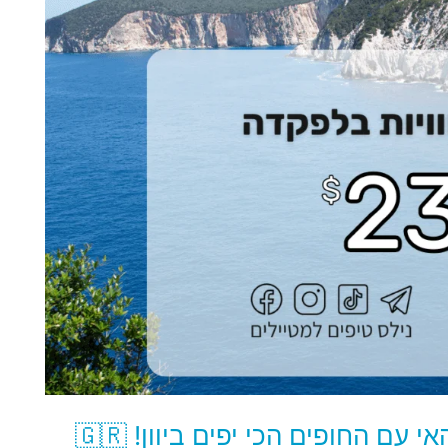
טיסות ישירות ללפקדה המרתקת – האי עם החופים הכי יפים ביוון! 🇬🇷