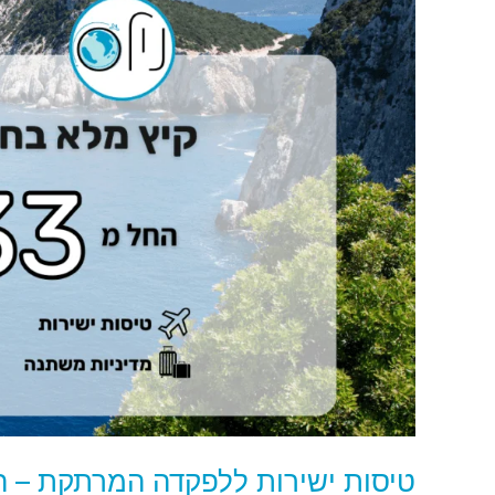
ישירות
ללפקדה
המרתקת
–
האי
עם
החופים
הכי
יפים
ביוון!
🇬🇷
מחפשים
חופשה
של
בטן-גב,
מים
בצבע