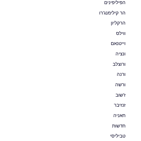
הפיליפינים
הר קילימנג'רו
הרקליון
ווילס
וייטנאם
ונציה
ורוצלב
ורנה
ורשה
ז'שוב
זנזיבר
חאניה
חדשות
טביליסי