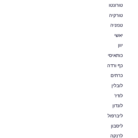
טורונטו
טורקיה
טנזניה
יאשי
יוון
כותאיסי
כף ורדה
כרתים
לובלין
לודז'
לונדון
ליברפול
ליסבון
לרנקה