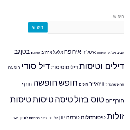
חיפוש
חיפוש
אירופה
בטןגב
איטליה
אלעל
ארה"ב
אביב
אג'יאן
אוגוסט
אתונה
דילים וטיסות
דיל סודי
דיליםוטיסות
הופעה
חופש
חופשה
וויזאייר
חורף
חופים
החופשהגדול
טוס בזול
טיסה
טיסות
טיסות
חורףחם
זולות
טיסותזולות
טרמה
יוון
לונדון
יולי
יוני
ינואר
כריסמס
מאי