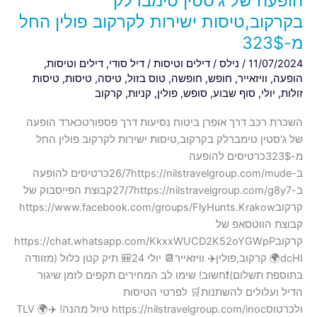
הופעה של ג'סטין טימברלק
בקרקוב,טיסות ישירות לקרקוב פולין החל
מ-323$
11/07/2024
/
נילס
/
דילים וטיסות
/
דיל סודי
,
דילים וטיסות
,
הופעה
,
וויזאייר
,
חופש
,
חופשה
,
טוס בזול
,
טיסה
,
טיסות
,
טיסות
זולות
,
יולי
,
סוף שבוע
,
סופש
,
פולין
,
קניות
,
קרקוב
השכרת רכב דרך אופרן ביטוח נסיעות דרך פספורטכארד הופעה
של ג'סטין טימברלק בקרקוב,טיסות ישירות לקרקוב פולין החל
מ-323$כרטיסים להופעה
ב-26/7https://nilstravelgroup.com/mudeכרטיסים להופעה
ב-27/7https://nilstravelgroup.com/g8y7קבוצת הפייסבוק של
קרקובhttps://www.facebook.com/groups/FlyHunts.Krakow
קבוצת הווטסאפ של
קרקובhttps://chat.whatsapp.com/KkxxWUCD2K52oYGWpP
dcHI🌍 קרקוב,פולין✈️ וויזאייר📆 יולי 24🎒 תיק קטן כלול (מזוודה
בתוספת תשלום)❗️חשוב! שימו לב המחירים תקפים לזמן שיגור
הדיל ועלולים להשתנות🛒 לפרטי הטיסות
ולכרטוסhttps://nilstravelgroup.com/inoc טיול מהנה! ✈️🌍 TLV