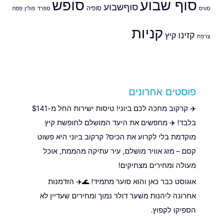
סוף שבוע
סופש
סוףשבוע
סופיה
סוויס
ספרד
פולין
פסח
קניות
קזינו
קיץ
צרפת
פוסטים אחרונים
✈️ קרקוב מחכה לכם ביוני! טיסות ישירות החל מ-$141
בלבד! ✈️ מחפשים את היעד המושלם לחופשת קיץ
מוקדמת בלי לקרוע את הכיס? קרקוב ביוני היא פשוט
קסם – מזג אוויר מושלם, עיר עתיקה מהממת, אוכל
מעולה ומחירים מצחיקים!
אוגוסט כבר כאן והוא סוער מתמיד! 🌊✈️ הזדמנות
אחרונה ליהנות משער דולר נמוך ומחירים שעדיין לא
הספיקו לקפוץ.