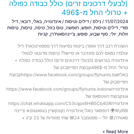
(לבעלי
(לבעלי דרכונים זרים) כולל כבודה כפולה
דרכונים
+ טרולי החל מ-496$
זרים)
11/07/2024
/
נילס
/
דילים וטיסות
/
אינדונזיה
,
באלי
,
דובאי
,
דיל
כולל
סודי
,
דילים וטיסות
,
חופש
,
חופשה
,
טוס בזול
,
טיסה
,
טיסות
,
טיסות
כבודה
זולות
,
יולי
,
סוף שבוע
,
סופש
,
צ'יינהסאות'רן
,
קניות
כפולה
+
השכרת רכב דרך אופרן ביטוח נסיעות דרך פספורטכארד דיל
טרולי
עולמי! נמאס לכם מזנזיבר או סיישל? טיסות מדובאי לבאלי
החל
אינדונזיה בגרושים (לבעלי דרכונים זרים) כולל כבודה כפולה +
מ-496$
טרולי החל מ-496$קבוצת הפייסבוק של
באליhttps://www.facebook.com/groups/flyhunts.baliקבוצת
הפייסבוק של
אינדונזיהhttps://www.facebook.com/groups/flyhunts.indone
siaקבוצת הווטסאפ של
אינדונזיהhttps://chat.whatsapp.com/C53cqpx6HiB5Cb4GR
Wy6BI🌍 דנפסאר באלי,אינדונזיה (קונקשיין בגוואנגזו)✈️ צ'יינה
סאות'רן📆 יולי – ספטמבר 24🎒 שתי מזוודות עד 23 ק"ג +
Read More »