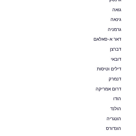
גואה
גינאה
גרמניה
דאר א-סאלאם
דברצן
דובאי
דילים וטיסות
דנמרק
דרום אמריקה
הודו
הולנד
הונגריה
הונדורס