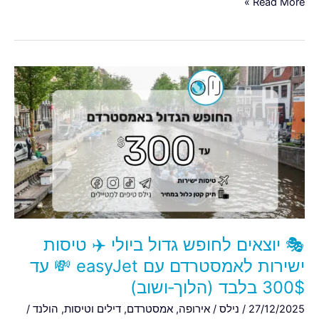
Read More »
🎭
יוצאים
לחופש
גדול
ביולי
✈️
טיסות
ישירות
לאמסטרדם
עם
🎭 יוצאים לחופש גדול ביולי ✈️ טיסות
easyJet
💸
ישירות לאמסטרדם עם easyJet 💸 עד
עד
300$ בלבד (הלוך‑ושוב)
300$
27/12/2025
/
נילס
/
אירופה
,
אמסטרדם
,
דילים וטיסות
,
הולנד
/
בלבד