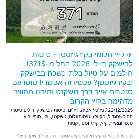
בקירגיזסטן
–
טיסות
לבישקק
ביולי
2026
החל
✈️ קיץ חלומי בקירגיזסטן – טיסות
מ-371$!
חולמים
לבישקק ביולי 2026 החל מ-371$!
על
חולמים על טיול בלתי נשכח בבישקק
טיול
ובקירגיזסטן? עכשיו זה אפשרי! טוסו עם
בלתי
סנטרום אייר דרך טשקנט ותיהנו מחוויה
נשכח
בבישקק
מדהימה בקיץ הקרוב.
ובקירגיזסטן?
22/12/2025
/
נילס
/
אסיה
,
דילים וטיסות
/
בישקק
,
דיליםוטיסות
,
עכשיו
החופשהגדול
,
הקווקז
,
טיסותזולות
,
טשקנט
,
יולי
,
סוףשבוע
,
זה
סנטרוםאייר
,
קיץ
,
קירגיזסטן
,
קניות
אפשרי!
חיפוש חופשי ✈️ קיץ חלומי בקירגיזסטן – טיסות לבישקק ביולי
טוסו