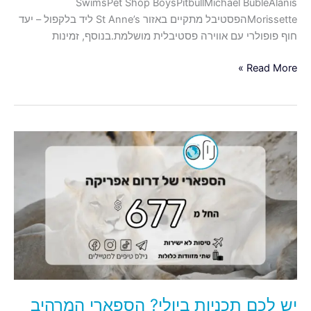
SwimsPet Shop BoysPitbullMichael BubléAlanis
נסיעה
Morissetteהפסטיבל מתקיים באזור St Anne’s ליד בלקפול – יעד
נוחה
חוף פופולרי עם אווירה פסטיבלית מושלמת.בנוסף, זמינות
מלונדון.
Read More »
יש
לכם
תכניות
ביולי?
הספארי
המרהיב
של
דרום
אפריקה
במחירי
יש לכם תכניות ביולי? הספארי המרהיב
רצפה