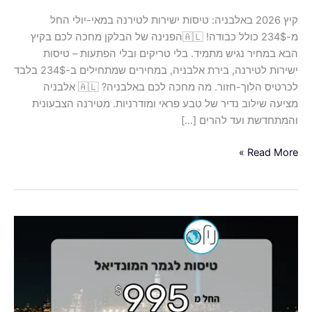
בלי
קיץ 2026 באלבניה: טיסות ישירות לטירנה במאי-יולי החל
טריקים
מ-234$ כולל כבודה! 🇦🇱הפנינה של הבלקן מחכה לכם בקיץ
ובלי
הבא במחיר נגיש מתמיד. בלי טריקים ובלי הפתעות – טיסות
הפתעות
ישירות לטירנה, בירת אלבניה, במחירים שמתחילים ב-234$ בלבד
–
לכרטיס הלוך-חזור. מה מחכה לכם באלבניה? 🇦🇱 אלבניה
טיסות
מציעה שילוב נדיר של טבע פראי ומודרניות. מטירנה הצבעונית
ישירות
והמתחדשת ועד להרים […]
לטירנה,
בירת
Read More »
אלבניה,
במחירים
שמתחילים
ב-234$
🏆
בלבד
מונדיאל
לכרטיס
2026
הלוך-חזור.
–
השלבים
המכריעים