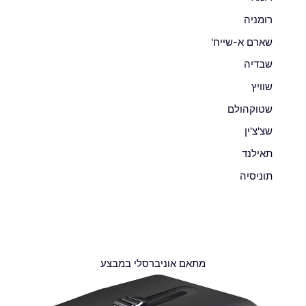
רומניה
שארם א-שייח'
שבדיה
שוויץ
שטוקהולם
שצ'צ'ין
תאילנד
תוניסיה
מתאם אוניברסלי במבצע