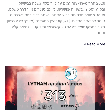
2026 החל מ-371$!חולמים על טיול בלתי נשכח בבישקק
עם
ובקירגיזסטן? עכשיו זה אפשרי!טוסו עם סנטרום אייר דרך טשקנט
סנטרום
ותיהנו מחוויה מדהימה בקיץ הקרוב. ✅ מה כלול במחיר?כרטיס
אייר
טיסה לבישקק החל מ-371$קונקשיין בטשקנט (מצריך לינה בכיוון
דרך
הלוך בטשקנט)מזוודה עד 23 ק"גטרולי ותיק קטן – נסיעה קלה
טשקנט
ונוחה
ותיהנו
מחוויה
Read More »
מדהימה
בקיץ
הקרוב.
🎶
פסטיבל
המוזיקה
Lytham
Festival
באנגליה
–