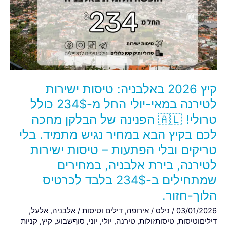
טיסות
ישירות
לטירנה
במאי-יולי
החל
מ-234$
כולל
קיץ 2026 באלבניה: טיסות ישירות
טרולי!
🇦🇱
לטירנה במאי-יולי החל מ-234$ כולל
הפנינה
טרולי! 🇦🇱 הפנינה של הבלקן מחכה
של
לכם בקיץ הבא במחיר נגיש מתמיד. בלי
הבלקן
טריקים ובלי הפתעות – טיסות ישירות
מחכה
לכם
לטירנה, בירת אלבניה, במחירים
בקיץ
שמתחילים ב-234$ בלבד לכרטיס
הבא
הלוך-חזור.
במחיר
03/01/2026
/
נילס
/
אירופה
,
דילים וטיסות
/
אלבניה
,
אלעל
,
נגיש
דיליםוטיסות
,
טיסותזולות
,
טירנה
,
יולי
,
יוני
,
סוףשבוע
,
קיץ
,
קניות
מתמיד.