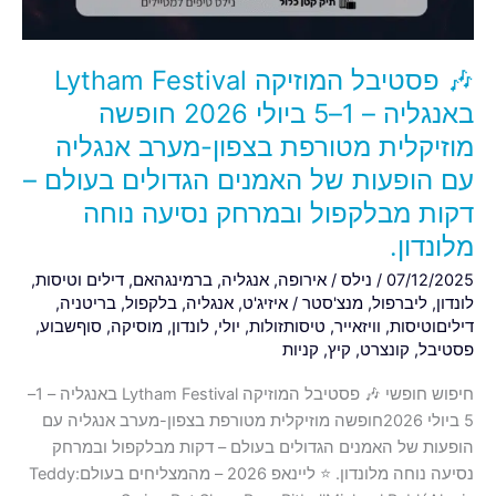
1–
5
ביולי
🎶 פסטיבל המוזיקה Lytham Festival
2026
חופשה
באנגליה – 1–5 ביולי 2026 חופשה
מוזיקלית
מוזיקלית מטורפת בצפון-מערב אנגליה
מטורפת
עם הופעות של האמנים הגדולים בעולם –
בצפון-מערב
דקות מבלקפול ובמרחק נסיעה נוחה
אנגליה
עם
מלונדון.
הופעות
07/12/2025
/
נילס
/
אירופה
,
אנגליה
,
ברמינגהאם
,
דילים וטיסות
,
של
לונדון
,
ליברפול
,
מנצ'סטר
/
איזיג'ט
,
אנגליה
,
בלקפול
,
בריטניה
,
האמנים
דיליםוטיסות
,
וויזאייר
,
טיסותזולות
,
יולי
,
לונדון
,
מוסיקה
,
סוףשבוע
,
הגדולים
פסטיבל
,
קונצרט
,
קיץ
,
קניות
בעולם
חיפוש חופשי 🎶 פסטיבל המוזיקה Lytham Festival באנגליה – 1–
–
5 ביולי 2026חופשה מוזיקלית מטורפת בצפון-מערב אנגליה עם
דקות
הופעות של האמנים הגדולים בעולם – דקות מבלקפול ובמרחק
מבלקפול
נסיעה נוחה מלונדון. ⭐ ליינאפ 2026 – מהמצליחים בעולם:Teddy
ובמרחק