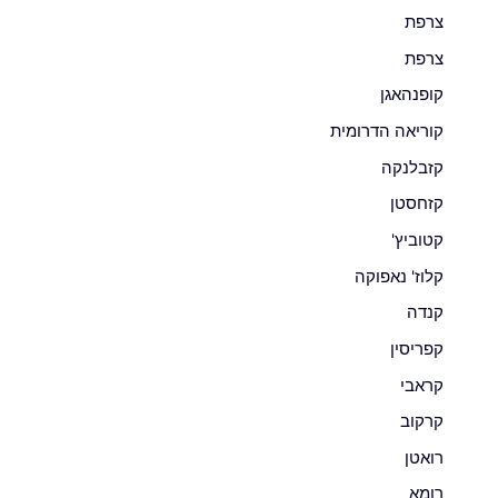
צרפת
צרפת
קופנהאגן
קוריאה הדרומית
קזבלנקה
קזחסטן
קטוביץ'
קלוז' נאפוקה
קנדה
קפריסין
קראבי
קרקוב
רואטן
רומא