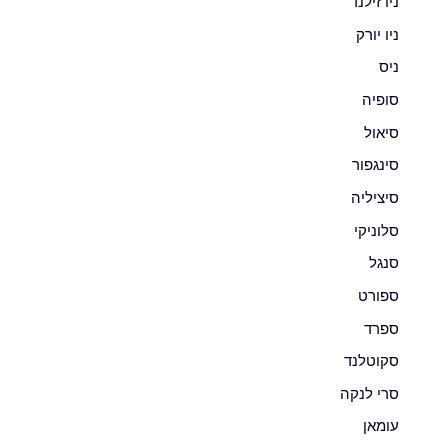
ניו זילנד
ניו יורק
ניס
סופיה
סיאול
סינגפור
סיציליה
סלוניקי
סנגל
ספורט
ספרד
סקוטלנד
סרי לנקה
עומאן