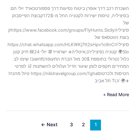
השכרת רכב דרך אופרן ביטוח נסיעות דרך פספורטכארד יולי חם
בסיציליה, טיסות ישירות לקטניה החל מ-172$קבוצת הפייסבוק
של
סיציליהhttps://www.facebook.com/groups/FlyHunts.Sicilyק
בוצת הווטסאפ של
סיציליהhttps://chat.whatsapp.com/HLKWKj7tt2sHpv1o9nC
Slo🌍 קטניה (סיציליה),איטליה✈️ ישראייר📆 יולי 24🎒 תיק קטן
כלול (טרולי בתוספת 30$ מול חברת התעופה)❗️חשוב! שימו לב
המחירים תקפים לזמן שיגור הדיל ועלולים להשתנות 🛒 לפרטי
הטיסות ולכרטוסhttps://nilstravelgroup.com/1gha טיול מהנה!
✈️🌍 TLV תל אביב
Read More »
←
Next
3
2
1