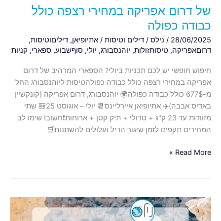
כולל
של דרום אפריקה במחירי רצפה כולל
כבודה
כבודה כפולה
כפולה
28/06/2025
/
נילס
/
דילים וטיסות
/
אתיופיאן
,
דיליםוטיסות
,
דרוםאפריקה
,
טיסותזולות
,
יוהנסבורג
,
יולי
,
סוףשבוע
,
ספארי
,
קניות
חיפוש חופשי יש לכם תכניות ביולי? הספארי המרהיב של דרום
אפריקה במחירי רצפה כולל כבודה כפולהטיסות ליוהנסבורג החל
מ-677$ כולל כבודה כפולה🌍 יוהנסבורג, דרום אפריקה (קונקשיין
באדיס אבבה)✈️ אתיופיאן איירליינס📆 יולי – אוגוסט 25🎒 שתי
מזוודות עד 23 ק"ג + טרולי + תיק קטן + ארוחות❗️חשוב! שימו לב
המחירים תקפים לזמן שיגור הדיל ועלולים להשתנות🛒
Read More »
יולי
חם