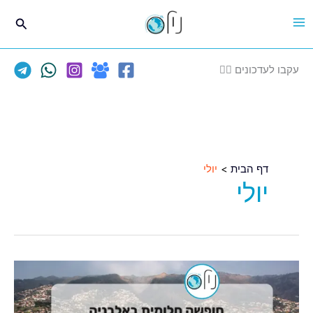
ילוג
חיפוש
תוכן
עקבו לעדכונים 👈🏽
דף הבית
יולי
יולי
קיץ
2026
באלבניה: