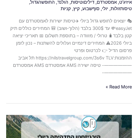
איזיג'ט
,
אמסטרדם
,
דיליםוטיסות
,
הולנד
,
החופשהגדול
,
(הלוך‑ושוב)
טיסותזולות
,
יולי
,
סוףשבוע
,
קיץ
,
קניות
🎭 יוצאים לחופש גדול ביולי ✈️טיסות ישירות לאמסטרדם עם
easyJet💸 עד 300$ בלבד (הלוך‑ושוב) 🎒 המחירים כוללים תיק
קטן בלבד🧳 טרולי / מזוודה – בתוספת תשלום 📅 תאריכי יציאה
ביולי 2026⚠️ המחירים דינמיים ועלולים להשתנות – נכון לזמן
פרסום הדיל 👉 לכרטוס ופרטי
ההזמנות:https://nilstravelgroup.com/3s6v TLV תל אביב
——————- טיסה ישירה AMS אמסטרדם AMS אמסטרדם
——————-
Read More »
✈️
קיץ
חלומי