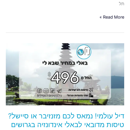
תל
Read More »
דיל
עולמי!
נמאס
לכם
מזנזיבר
או
סיישל?
טיסות
מדובאי
לבאלי
דיל עולמי! נמאס לכם מזנזיבר או סיישל?
אינדונזיה
בגרושים
טיסות מדובאי לבאלי אינדונזיה בגרושים