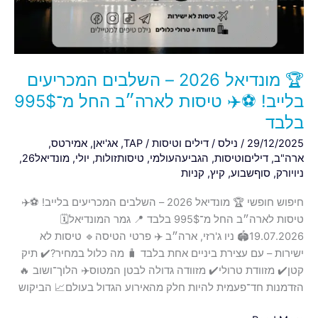
בלייב!
⚽
✈️
טיסות
🏆 מונדיאל 2026 – השלבים המכריעים
לארה״ב
החל
בלייב! ⚽✈️ טיסות לארה״ב החל מ־995$
מ־995$
בלבד
בלבד
29/12/2025
/
נילס
/
דילים וטיסות
/
TAP
,
אג'יאן
,
אמירטס
,
ארה"ב
,
דיליםוטיסות
,
הגביעהעולמי
,
טיסותזולות
,
יולי
,
מונדיאל26
,
ניויורק
,
סוףשבוע
,
קיץ
,
קניות
חיפוש חופשי 🏆 מונדיאל 2026 – השלבים המכריעים בלייב! ⚽✈️
טיסות לארה״ב החל מ־995$ בלבד 📍 גמר המונדיאל🗓️
19.07.2026🏟️ ניו ג'רזי, ארה״ב ✈️ פרטי הטיסה🔹 טיסות לא
ישירות – עם עצירת ביניים אחת בלבד 🧳 מה כלול במחיר?✔️ תיק
קטן✔️ מזוודת טרולי✔️ מזוודה גדולה לבטן המטוס✈️ הלוך־ושוב 🔥
הזדמנות חד־פעמית להיות חלק מהאירוע הגדול בעולם📈 הביקוש