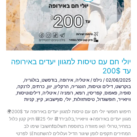
עם
טיסות
למגוון
יעדים
באירופה
עד
200$
יולי חם עם טיסות למגוון יעדים באירופה
עד 200$
02/06/2025
/
נילס
/
איטליה
,
אירופה
,
בודפשט
,
בולגריה
,
בוקרשט
,
דילים וטיסות
,
הונגריה
,
הרקליון
,
יוון
,
כרתים
,
לרנקה
,
סופיה
,
פאפוס
,
קפריסין
,
רומא
,
רומניה
/
איטליה
,
דיליםוטיסות
,
וויזאייר
,
חופשגדול
,
טיסותזולות
,
יולי
,
סוףשבוע
,
קיץ
,
קניות
חיפוש חופשי יולי חם עם טיסות למגוון יעדים באירופה עד 200$🌍
מגוון יעדים באירופה✈️ וויזאייר,בלובירד📆 יולי 25🎒 תיק קטן כלול
במחיר,טרולי ו/או מזוודה בתוספת תשלום❗️חשוב! שימו לב
המחירים תקפים לזמן שיגור הדיל ועלולים להשתנות🛒 לפרטי