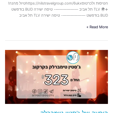
הטיסות ולכרטוסhttps://nilstravelgroup.com/6ukxטיול מהנה!
✈️🌍 TLV תל אביב ——————- טיסה ישירה BUD בודפשט
BUD בודפשט ——————- טיסה ישירה TLV תל אביב
Read More »
הופעה
של
ג'סטין
טימברלק
בקרקוב,טיסות
ישירות
לקרקוב
פולין
החל
מ-323$