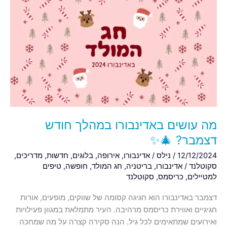
עושים
באדינבורו
במהלך
חודש
דצמבר?
🎄
✨
מה עושים באדינבורו במהלך חודש
דצמבר? 🎄✨
12/12/2024
/
נילס
/
אדינבורו
,
אירופה
,
בלוגים
,
חדשות
,
מדריכים
,
סקוטלנד
/
אדינבורו
,
בריטניה
,
חג המולד
,
חופשה
,
טיפים
למטיילים
,
כריסמס
,
סקוטלנד
דצמבר באדינבורו הוא חגיגה קסומה של שווקים, מופעים, אורות
חגיגיים ואווירת כריסמס מרהיבה. העיר מתמלאת במגוון פעילויות
ואירועים שמתאימים לכל גיל. הנה סקירה קצרה על מה שמחכה