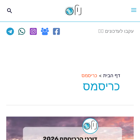
ילוג
חיפוש
תוכן
עקבו לעדכונים 👈🏽
דף הבית
כריסמס
כריסמס
✈️
פספסתם
את