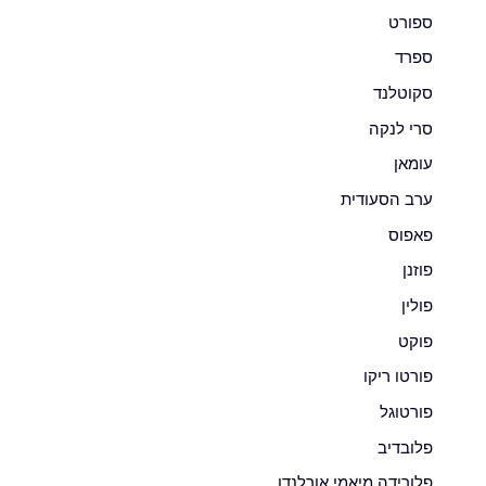
ספורט
ספרד
סקוטלנד
סרי לנקה
עומאן
ערב הסעודית
פאפוס
פוזנן
פולין
פוקט
פורטו ריקו
פורטוגל
פלובדיב
פלורידה מיאמי אורלנדו