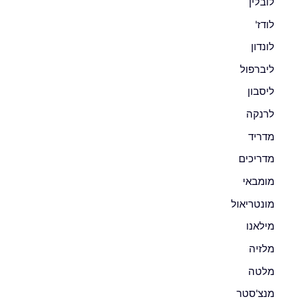
לובלין
לודז'
לונדון
ליברפול
ליסבון
לרנקה
מדריד
מדריכים
מומבאי
מונטריאול
מילאנו
מלזיה
מלטה
מנצ'סטר