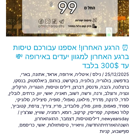
עבורכם
טיסות
ברגע
האחרון
למגוון
יעדים
⏰ הרגע האחרון! אספנו עבורכם טיסות
באירופה
💸
ברגע האחרון למגוון יעדים באירופה 💸
עד
עד 300$ בלבד
300$
25/12/2025
/
נילס
/
איטליה
,
אירופה
,
אראד
,
אתונה
,
בארי
,
בלבד
בודפשט
,
בולגריה
,
בולוניה
,
בוקרשט
,
בורגס
,
ביאלסטוק
,
בנסקו
,
ברצלונה
,
ג'נבה
,
גדנסק
,
דברצן
,
דילים וטיסות
,
הונגריה
,
הרקליון
,
ונציה
,
ורוצלב
,
ורנה
,
ורשה
,
ז'שוב
,
חאניה
,
יאשי
,
יוון
,
כרתים
,
לובלין
,
לודז'
,
לרנקה
,
מדריד
,
מילאנו
,
נאפולי
,
סופיה
,
סיציליה
,
סלוניקי
,
ספרד
,
פאפוס
,
פוזנן
,
פולין
,
פלובדיב
,
פריז
,
ציריך
,
צרפת
,
קטוביץ'
,
קלוז' נאפוקה
,
קפריסין
,
קרקוב
,
רומא
,
רומניה
,
שוויץ
,
שצ'צ'ין
/
newyearsday
,
דיליםוטיסות
,
דצמבר
,
הרגעהאחרון
,
השנההאזרחיתהחדשה
,
וויזאייר
,
טיסותזולות
,
יאשי
,
כריסמס
,
סוףשבוע
,
קניות