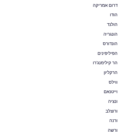
דרום אמריקה
הודו
הולנד
הונגריה
הונדורס
הפיליפינים
הר קילימנג'רו
הרקליון
ווילס
וייטנאם
ונציה
ורוצלב
ורנה
ורשה