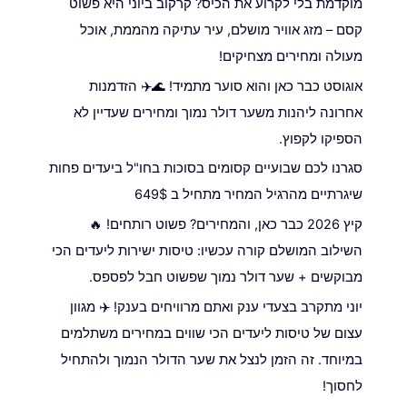
מוקדמת בלי לקרוע את הכיס? קרקוב ביוני היא פשוט
קסם – מזג אוויר מושלם, עיר עתיקה מהממת, אוכל
מעולה ומחירים מצחיקים!
אוגוסט כבר כאן והוא סוער מתמיד! 🌊✈️ הזדמנות
אחרונה ליהנות משער דולר נמוך ומחירים שעדיין לא
הספיקו לקפוץ.
סגרנו לכם שבועיים קסומים בסוכות בחו"ל ביעדים פחות
שיגרתיים מהרגיל המחיר מתחיל ב 649$
קיץ 2026 כבר כאן, והמחירים? פשוט רותחים! 🔥
השילוב המושלם קורה עכשיו: טיסות ישירות ליעדים הכי
מבוקשים + שער דולר נמוך שפשוט חבל לפספס.
יוני מתקרב בצעדי ענק ואתם מרוויחים בענק! ✈️ מגוון
עצום של טיסות ליעדים הכי שווים במחירים משתלמים
במיוחד. זה הזמן לנצל את שער הדולר הנמוך ולהתחיל
לחסוך!