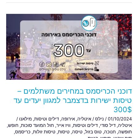
דוכני
הכריסמס
במחירים
משתלמים
–
טיסות
ישירות
בדצמבר
למגוון
יעדים
דוכני הכריסמס במחירים משתלמים –
עד
300$
טיסות ישירות בדצמבר למגוון יעדים עד
300$
01/10/2024
/
נילס
/
איטליה
,
אירופה
,
דילים וטיסות
,
מילאנו
/
איטליה
,
דיל סודי
,
דילים וטיסות
,
וויז אייר
,
חול המועד סוכות
,
חופש
,
חופשה
,
חנוכה
,
טוס בזול
,
טיסה
,
טיסות
,
טיסות זולות
,
כריסמס
,