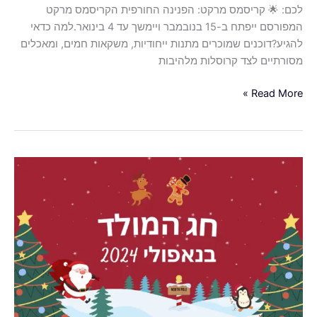
לכם: 🌟 קריסמס מרקט: הפנינה החורפית הקריסמס מרקט
המפורסם ייפתח ב-15 בנובמבר ויימשך עד 4 בינואר.למה כדאי
להגיע?דוכנים שמוכרים מתנות ייחודיות, משקאות חמים, ומאכלים
מסורתיים לצד קרוסלות מלהיבות
Read More »
חג
המולד
בנאפולי
2024:
המלצות
לחוויות,
מאכלים,
ואתרים
שלא