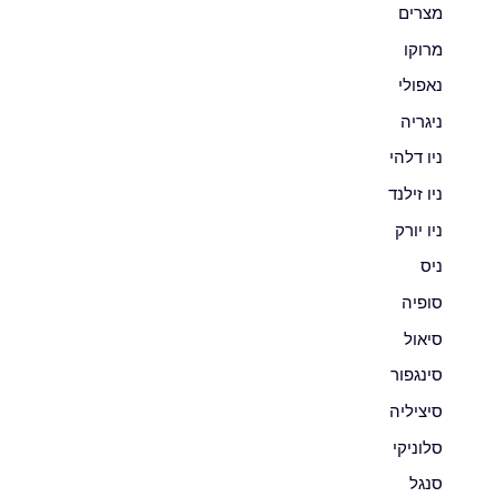
מצרים
מרוקו
נאפולי
ניגריה
ניו דלהי
ניו זילנד
ניו יורק
ניס
סופיה
סיאול
סינגפור
סיציליה
סלוניקי
סנגל