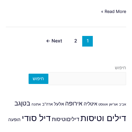
Read More »
←
Next
2
1
חיפוש
חיפוש
אירופה
בטןגב
איטליה
אלעל
ארה"ב
אביב
אג'יאן
אוגוסט
אתונה
דילים וטיסות
דיל סודי
דיליםוטיסות
הופעה