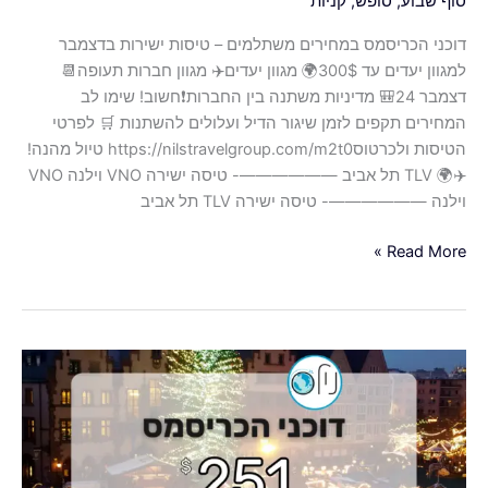
סוף שבוע
,
סופש
,
קניות
דוכני הכריסמס במחירים משתלמים – טיסות ישירות בדצמבר
למגוון יעדים עד 300$🌍 מגוון יעדים✈️ מגוון חברות תעופה📆
דצמבר 24🎒 מדיניות משתנה בין החברות❗️חשוב! שימו לב
המחירים תקפים לזמן שיגור הדיל ועלולים להשתנות 🛒 לפרטי
הטיסות ולכרטוסhttps://nilstravelgroup.com/m2t0 טיול מהנה!
✈️🌍 TLV תל אביב ——————- טיסה ישירה VNO וילנה VNO
וילנה ——————- טיסה ישירה TLV תל אביב
Read More »
דוכני
הכריסמס
באירופה
–
טיסות