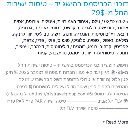
דוכני הכריסמס בהישג יד – טיסות ישירות
החל מ-79$
02/12/2025
/
נילס
/
איחוד האמירויות
,
איטליה
,
אירופה
,
אסיה
,
אתונה
,
בודפשט
,
בולגריה
,
בוקרשט
,
בטומי
,
גאורגיה
,
גרמניה
,
דובאי
,
דילים וטיסות
,
הונגריה
,
ורנה
,
ורשה
,
טביליסי
,
יוון
,
לרנקה
,
מילאנו
,
נאפולי
,
סופיה
,
סלוניקי
,
פאפוס
,
פולין
,
פריז
,
צרפת
,
קפריסין
,
קרקוב
,
רומא
,
רומניה
/
דיליםוטיסות
,
דצמבר
,
וויזאייר
,
חנוכה
,
טיסותזולות
,
יוון
,
כריסמס
,
סוףשבוע
,
קניות
חיפוש חופשי דוכני הכריסמס בהישג יד – טיסות ישירות החל
מ-79$🌍 מגוון יעדים✈️ מגוון חברות תעופה📆 דצמבר 2025🎒 תיק
קטן כלול (מזוודה או טרולי בתוספת תשלום)❗️חשוב! שימו לב
המחירים תקפים לזמן שיגור הדיל ועלולים להשתנות🛒 לפרטי
הטיסות ולכרטוסhttps://nilstravelgroup.com/i5u9טיול מהנה! ✈️
🌍 TLV תל אביב ——————- טיסה ישירה PAR פריז PAR פריז
——————- טיסה ישירה TLV תל
Read More »