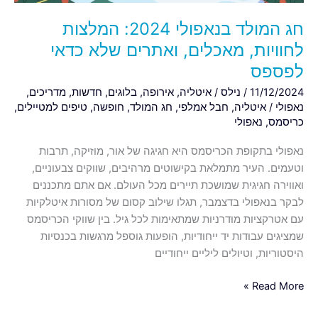
כדאי
לפספס
חג המולד בנאפולי 2024: המלצות
לחוויות, מאכלים, ואתרים שלא כדאי
לפספס
11/12/2024
/
נילס
/
איטליה
,
אירופה
,
בלוגים
,
חדשות
,
מדריכים
,
נאפולי
/
איטליה
,
חבל אמלפי
,
חג המולד
,
חופשה
,
טיפים למטיילים
,
כריסמס
,
נאפולי
נאפולי בתקופת הכריסמס היא חגיגה של אור, מוזיקה, תרבות
וטעמים. העיר מתמלאת בקישוטים מרהיבים, שווקים צבעוניים,
ואווירה חגיגית שמושכת תיירים מכל העולם. אם אתם מתכננים
לבקר בנאפולי בדצמבר, תגלו שילוב קסום של מסורות איטלקיות
עם אטרקציות מודרניות שמתאימות לכל גיל. בין שווקי הכריסמס
שמציגים עבודות יד ייחודיות, הופעות גוספל מרגשות בכנסיות
היסטוריות, וטיולים ליליים ייחודיים
Read More »