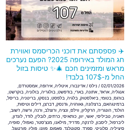
דוכני
הכריסמס
ואווירת
חג
המולד
באירופה
2025?
✈️ פספסתם את דוכני הכריסמס ואווירת
הפעם
נערכים
חג המולד באירופה 2025? הפעם נערכים
מראש
מראש ומזמינים חכם 🎄✨ טיסות בזול
ומזמינים
החל מ-107$ בלבד!
חכם
02/01/2026
/
נילס
/
אדינבורו
,
איטליה
,
אירופה
,
אמסטרדם
,
🎄
אנגליה
,
אראד
,
אתונה
,
בארי
,
בודפשט
,
בולגריה
,
בולוניה
,
בוקרשט
,
✨
בורגס
,
בטומי
,
ביאלסטוק
,
בלגיה
,
בלפסט
,
בנסקו
,
בריטניה
,
בריסל
,
טיסות
ברמינגהאם
,
ברצלונה
,
גאורגיה
,
גדנסק
,
דברצן
,
דילים וטיסות
,
בזול
הולנד
,
הונגריה
,
הרקליון
,
ווילס
,
ונציה
,
ורוצלב
,
ורנה
,
ורשה
,
ז'שוב
,
החל
חאניה
,
טביליסי
,
יאשי
,
יוון
,
כותאיסי
,
כרתים
,
לובלין
,
לודז'
,
לונדון
,
מ-107$
ליברפול
,
ליסבון
,
לרנקה
,
מדריד
,
מילאנו
,
מנצ'סטר
,
נאפולי
,
סופיה
,
בלבד!
סיציליה
,
סלוניקי
,
ספרד
,
סקוטלנד
,
פאפוס
,
פוזנן
,
פולין
,
פורטוגל
,