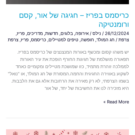
כריסמס בפריז – חגיגה של אור, קסם
ורומנטיקה
26/12/2024
/
נילס
/
אירופה
,
בלוגים
,
חדשות
,
מדריכים
,
פריז
,
צרפת
/
חג המולד
,
חופשה
,
טיפים למטיילים
,
כריסמס
,
פריז
,
צרפת
יש משהו קסום ומכשף באורות המנצנצים של כריסמס בפריז.
תפאורה מושלמת של חגיגות החורף הופכת את עיר האורות
לממלכה זוהרת מתמיד, כזו שמושכת מטיילים ומקומיים כאחד
לשקוע באווירה החגיגית והחמה.המסורת של חג המולד, או "נואל"
בשמו הצרפתי, לא רק מאירה את הרחובות אלא גם את הלבבות.
היא מזכירה לנו את החשיבות של יחד, של אור
Read More »
מה