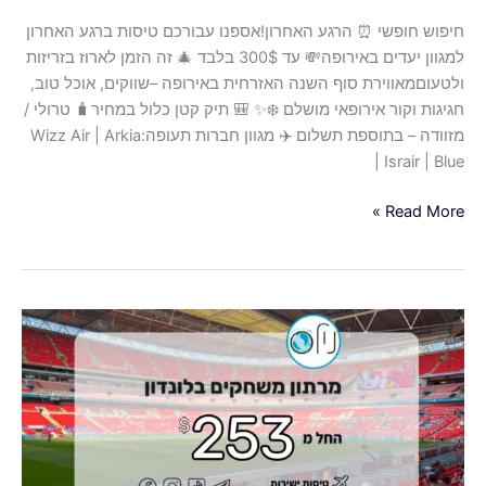
חיפוש חופשי ⏰ הרגע האחרון!אספנו עבורכם טיסות ברגע האחרון
למגוון יעדים באירופה💸 עד 300$ בלבד 🎄 זה הזמן לארוז בזריזות
ולטעוםמאווירת סוף השנה האזרחית באירופה –שווקים, אוכל טוב,
חגיגות וקור אירופאי מושלם ❄️✨ 🎒 תיק קטן כלול במחיר🧳 טרולי /
מזוודה – בתוספת תשלום ✈️ מגוון חברות תעופה:Wizz Air | Arkia
| Israir | Blue
Read More »
🎄
מרתון
משחקי
כריסמס
ושנה
אזרחית
חדשה