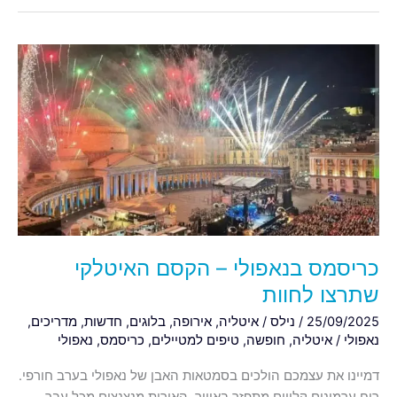
כריסמס
בנאפולי
–
הקסם
האיטלקי
שתרצו
לחוות
כריסמס בנאפולי – הקסם האיטלקי
שתרצו לחוות
25/09/2025
/
נילס
/
איטליה
,
אירופה
,
בלוגים
,
חדשות
,
מדריכים
,
נאפולי
/
איטליה
,
חופשה
,
טיפים למטיילים
,
כריסמס
,
נאפולי
דמיינו את עצמכם הולכים בסמטאות האבן של נאפולי בערב חורפי.