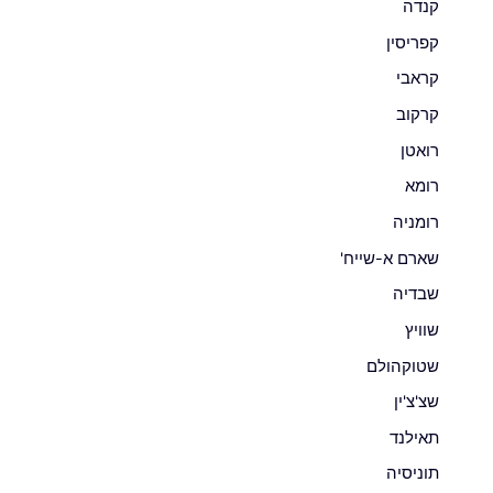
קנדה
קפריסין
קראבי
קרקוב
רואטן
רומא
רומניה
שארם א-שייח'
שבדיה
שוויץ
שטוקהולם
שצ'צ'ין
תאילנד
תוניסיה