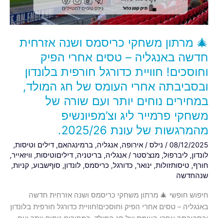
באנגליה
–
טסים
🎄 מרתון משחקי כריסמס ושנה אזרחית
אחרי
הפיק
חדשה באנגליה – טסים אחרי הפיק
וחוסכים!
וחוסכים! חוויית כדורגל חורפית בלונדון
חוויית
ובסביבתה אחרי העומס של חג המולד,
כדורגל
במחירים נוחים יותר ועם שורה של
חורפית
בלונדון
משחקי פרמייר ליג וצ’מפיונשיפ
ובסביבתה
מהמרגשות של עונת 2025/26.
אחרי
08/12/2025
/
נילס
/
אירופה
,
אנגליה
,
ברמינגהאם
,
דילים וטיסות
,
העומס
לונדון
,
ליברפול
,
מנצ'סטר
/
אנגליה
,
בריטניה
,
דיליםוטיסות
,
וויזאייר
,
של
חורף
,
טיסותזולות
,
ינואר
,
כדורגל
,
כריסמס
,
לונדון
,
סוףשבוע
,
קניות
,
חג
שנהחדשה
המולד,
במחירים
חיפוש חופשי 🎄 מרתון משחקי כריסמס ושנה אזרחית חדשה
נוחים
באנגליה – טסים אחרי הפיק וחוסכים!חוויית כדורגל חורפית בלונדון