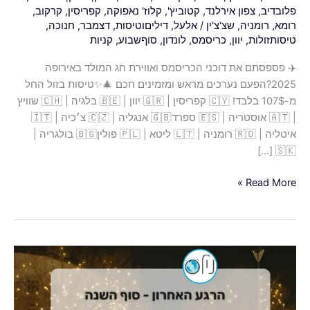
פלובדיב
,
צפון אירלנד
,
קטוביץ'
,
קלוז' נאפוקה
,
קפריסין
,
קרקוב
,
רומא
,
רומניה
,
שצ'צ'ין
/
אלעל
,
דיליםוטיסות
,
דצמבר
,
חנוכה
,
טיסותזולות
,
יוון
,
כריסמס
,
לונדון
,
סוףשבוע
,
קניות
✈️ פספסתם את דוכני הכריסמס ואווירת חג המולד באירופה
2025?הפעם נערכים מראש ומזמינים חכם 🎄✨טיסות בזול החל
מ-107$ בלבד! 🇨🇾 קפריסין | 🇬🇷 יוון | 🇧🇪 בלגיה | 🇨🇭 שוויץ
| 🇦🇹 אוסטריה | 🇪🇸 ספרד🇬🇧 אנגליה | 🇨🇿 צ׳כיה | 🇮🇹
איטליה | 🇷🇴 רומניה | 🇱🇹 ליטא | 🇵🇱 פולין🇧🇬 בולגריה |
🇸🇰 […]
Read More »
⏰
הרגע
האחרון!
אספנו