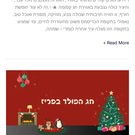
ריח ערמונים קלויים מתפזר באוויר, האורות מנצנצים מכל עבר,
והעיר כולה נצבעת באווירת חג קסומה 🎄✨.זה לא עוד חופשת
חורף, זו חוויה תרבותית שכולה צבע, מוזיקה, מסורת ואוכל טוב.
נאפולי בתקופת הכריסמס פשוט מתעוררת לחיים, ומי שמגיע
בתקופה הזו מגלה עיר אחרת לגמרי – שמחה,
Read More »
כריסמס
בפריז
–
חגיגה
של
אור,
קסם
ורומנטיקה