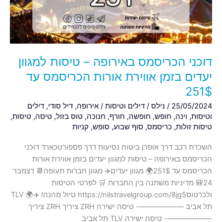
למגוון
יעדים
בזמן
אווירת
אורות
דוכני הכריסמס באירופה – טיסות למגוון
הכריסמס
עד
יעדים בזמן אווירת אורות הכריסמס עד
251$
251$
25/05/2024
/
נילס
/
דילים וטיסות
/
אירופה
,
דיל סודי
,
דילים
וטיסות
,
וינה
,
חופש
,
חופשה
,
חורף
,
חנוכה
,
טוס בזול
,
טיסה
,
טיסות
,
טיסות זולות
,
כריסמס
,
סוף שבוע
,
סופש
,
קניות
השכרת רכב דרך אופרן ביטוח נסיעות דרך פספורטכארד דוכני
הכריסמס באירופה – טיסות למגוון יעדים בזמן אווירת אורות
הכריסמס עד 251$🌍 מגוון יעדים✈️ מגוון חברות תעופה📆 דצמבר
24🎒 מדיניות משתנה בין החברות 🛒 לפרטי הטיסות
ולכרטוסhttps://nilstravelgroup.com/8jg5 טיול מהנה! ✈️🌍 TLV
תל אביב ——————- טיסה ישירה ZRH ציריך ZRH ציריך
——————- טיסה ישירה TLV תל אביב