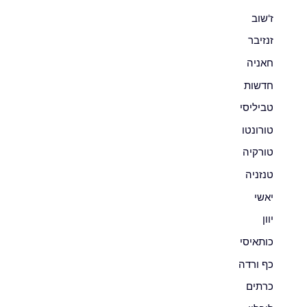
ז'שוב
זנזיבר
חאניה
חדשות
טביליסי
טורונטו
טורקיה
טנזניה
יאשי
יוון
כותאיסי
כף ורדה
כרתים