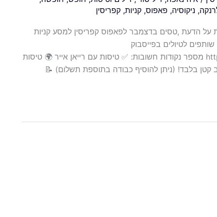
רנקה
,
ניקוסיה
,
פאפוס
,
קניות
,
קפריסין
ת על הדעת ,טסים בדצמבר לפאפוס קפריסין למסע קניות
שותפים לטיולים בפייסבוק
https://www.facebook.com/groups/flyhunts.partners מספר נקודות חשובות: ✅ טיסות עם רייאן אייר 🌍 טיסות