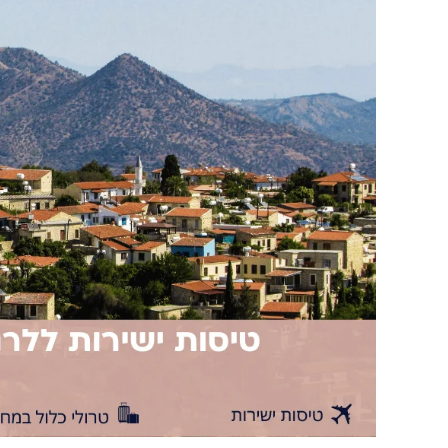
טיסות
ישירות
ללרנקה
כולל
טרולי
החל
מ-107$