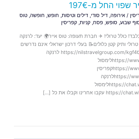
פוי החל מ-197€
סין
/
אירופה
,
דיל סודי
,
דילים וטיסות
,
חופש
,
חופשה
,
טוס
וף שבוע
,
סופש
,
פסח
,
קניות
,
קפריסין
ות בפסח במחירים שפויים והפעם ללרנקה ב-197€ בלבד! כולל טרולי! ✈ חברת תעופה: טוס אייר🌍 יעד: לרנקה
ל – מאי 24 (פסח)🎒 כבודה: טרולי ותיק קטן כלולים📝 בעלי דרכון ישראלי אינם נדרשים
לאשרה על מנת לבקר ביעד זה 🛒 לפרטי הטיסות ולכרטוסhttps://nilstravelgroup.com/kgf4 לרנקה
בפייסבוקhttps://www.facebook.com/groups/FlyHunts.Larnacaלימסול
בפייסבוקhttps://www.facebook.com/groups/FlyHunts.Limasolקפריסין
בפייסבוקhttps://www.facebook.com/groups/FlyHunts.Cyprusלרנקה
בווטסאפhttps://chat.whatsapp.com/FRv05o04l4qHfNmcK3I1Wjלימסול