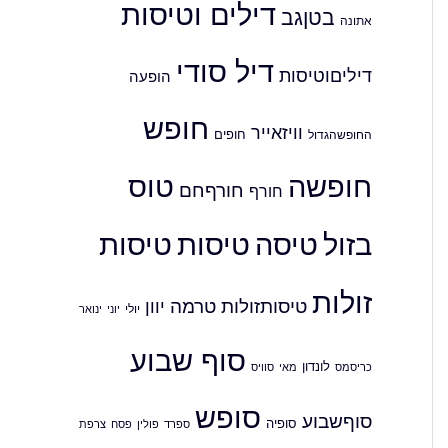
דילים וטיסות
בטןגב
אתונה
דיל סודי
דיליםוטיסות
הופעה
חופש
וויזאייר
חופים
החופשהגדול
חופשה
טוס
חורףחם
חורף
בזול
טיסה
טיסות
טיסות
זולות
טיסותזולות
טרמה
יוון
יולי
יוני
ינואר
סוף שבוע
לונדון
כריסמס
סוויס
מאי
סופש
סוףשבוע
סופיה
ספרד
פולין
צרפת
פסח