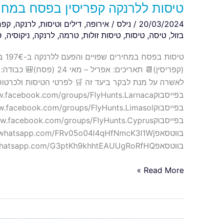
טיסות ללרנקה קפריסין בפסח במחיר ש
20/03/2024
/
נילס
/
אירופה
,
דילים וטיסות
,
לרנקה
,
קפרי
בזול
,
טיסה
,
טיסות
,
טיסות זולות
,
טרמה
,
לרנקה
,
ניקוסיה
,
ס
טיס
(קפריסין)📆 תאריכים: אפרי
בווטסאפhttps://chat.whatsapp.com/G3ptKh9khhtEAUUgRoRfHQ עקבו אחרינו וקבלו את כל […]
Read More »