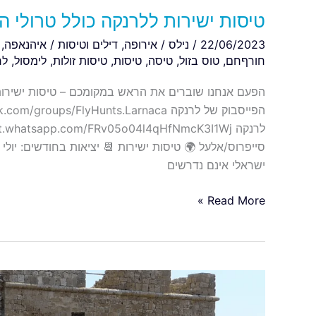
טיסות ישירות ללרנקה כולל טרולי החל 
22/06/2023
/
נילס
/
אירופה
,
דילים וטיסות
/
איהנאפה
,
חורףחם
,
טוס בזול
,
טיסה
,
טיסות
,
טיסות זולות
,
לימסול
,
לר
ישראלי אינם נדרשים
Read More »
חורף
חם
בפאפוס