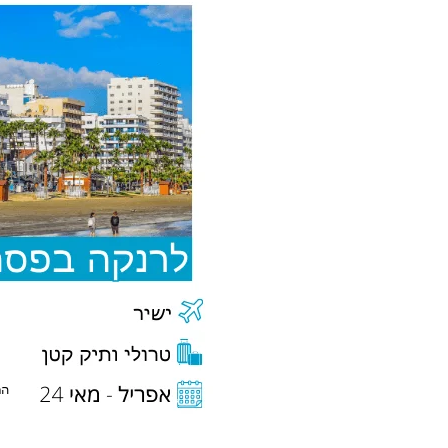
ללרנקה
קפריסין
בפסח
במחיר
שפוי
החל
מ-197€