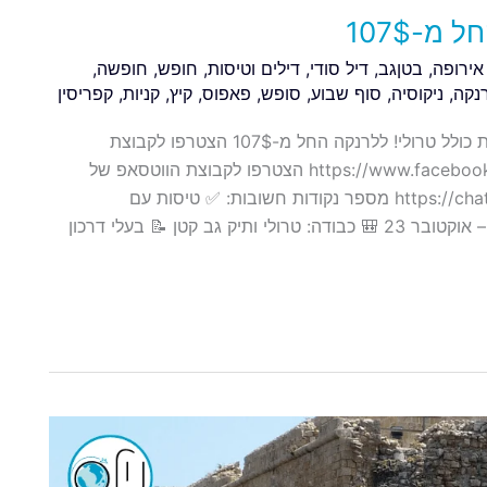
מ-107$
אירופה
,
בטןגב
,
דיל סודי
,
דילים וטיסות
,
חופש
,
חופשה
,
נקה
,
ניקוסיה
,
סוף שבוע
,
סופש
,
פאפוס
,
קיץ
,
קניות
,
קפריסין
הפעם אנחנו שוברים את הראש במקומכם – טיסות ישירות כולל טרולי! ללרנקה החל מ-107$ הצטרפו לקבוצת
הפייסבוק של לרנקה https://www.facebook.com/groups/FlyHunts.Larnaca הצטרפו לקבוצת הווטסאפ של
לרנקה https://chat.whatsapp.com/FRv05o04l4qHfNmcK3I1Wj מספר נקודות חשובות: ✅ טיסות עם
סייפרוס/אלעל 🌍 טיסות ישירות 📆 יציאות בחודשים: יולי – אוקטובר 23 🎒 כבודה: טרולי ותיק גב קטן 📝 בעלי דרכון