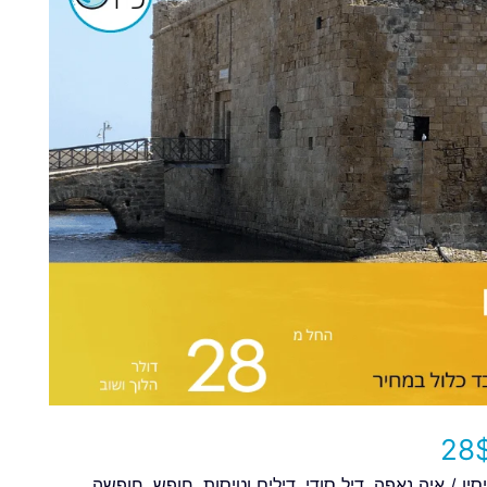
סין
/
איה נאפה
,
דיל סודי
,
דילים וטיסות
,
חופש
,
חופשה
,