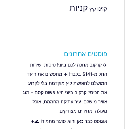
קניות
קזינו
קיץ
פוסטים אחרונים
✈️ קרקוב מחכה לכם ביוני! טיסות ישירות
החל מ-$141 בלבד! ✈️ מחפשים את היעד
המושלם לחופשת קיץ מוקדמת בלי לקרוע
את הכיס? קרקוב ביוני היא פשוט קסם – מזג
אוויר מושלם, עיר עתיקה מהממת, אוכל
מעולה ומחירים מצחיקים!
אוגוסט כבר כאן והוא סוער מתמיד! 🌊✈️