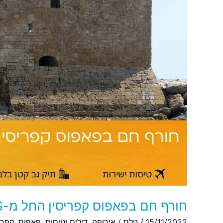
קפריסין
החל
מ-28$
חורף חם בפאפוס קפריסין החל מ-28$
15/11/2022
/
נילס
/
אירופה
,
דילים וטיסות
,
פאפוס
,
קפרי