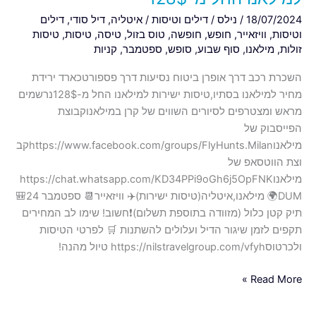
18/07/2024
/
נילס
/
דילים וטיסות
/
איטליה
,
דיל סודי
,
דילים
וטיסות
,
וויזאייר
,
חופש
,
חופשה
,
טוס בזול
,
טיסה
,
טיסות
,
טיסות
זולות
,
מילאנו
,
סוף שבוע
,
סופש
,
ספטמבר
,
קניות
השכרת רכב דרך אופרן ביטוח נסיעות דרך פספורטכארד ירידת
מחיר למילאנו בסתיו,טיסות ישירות למילאנו החל מ-128$נרשמים
מראש ומצטרפים לסיורים השווים של קרן במילאנוקבוצת
הפייסבוק של
מילאנוhttps://www.facebook.com/groups/FlyHunts.Milanקב
וצת הווטסאפ של
מילאנוhttps://chat.whatsapp.com/KD34PPi9oGh6j5OpFNK
DUM🌍 מילאנו,איטליה(טיסות ישירות)✈️ וויזאייר📆 ספטמבר 24🎒
תיק קטן כלול (מזוודה בתוספת תשלום)❗️חשוב! שימו לב המחירים
תקפים לזמן שיגור הדיל ועלולים להשתנות 🛒 לפרטי הטיסות
ולכרטוסhttps://nilstravelgroup.com/vfyh טיול מהנה!
Read More »