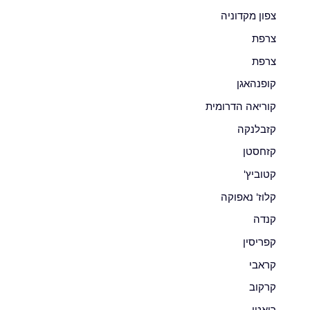
צפון מקדוניה
צרפת
צרפת
קופנהאגן
קוריאה הדרומית
קזבלנקה
קזחסטן
קטוביץ'
קלוז' נאפוקה
קנדה
קפריסין
קראבי
קרקוב
רואטן