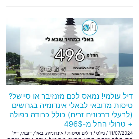
דיל
עולמי!
נמאס
לכם
מזנזיבר
או
סיישל?
טיסות
מדובאי
לבאלי
דיל עולמי! נמאס לכם מזנזיבר או סיישל?
אינדונזיה
בגרושים
טיסות מדובאי לבאלי אינדונזיה בגרושים
(לבעלי
(לבעלי דרכונים זרים) כולל כבודה כפולה
דרכונים
+ טרולי החל מ-496$
זרים)
11/07/2024
/
נילס
/
דילים וטיסות
/
אינדונזיה
,
באלי
,
דובאי
,
דיל
כולל