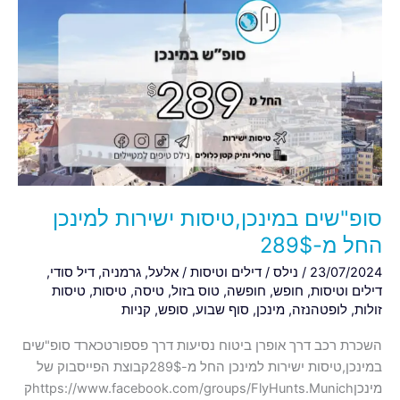
סופ"שים
במינכן,טיסות
ישירות
למינכן
החל
מ-289$
סופ"שים במינכן,טיסות ישירות למינכן
החל מ-289$
23/07/2024
/
נילס
/
דילים וטיסות
/
אלעל
,
גרמניה
,
דיל סודי
,
דילים וטיסות
,
חופש
,
חופשה
,
טוס בזול
,
טיסה
,
טיסות
,
טיסות
זולות
,
לופטהנזה
,
מינכן
,
סוף שבוע
,
סופש
,
קניות
השכרת רכב דרך אופרן ביטוח נסיעות דרך פספורטכארד סופ"שים
במינכן,טיסות ישירות למינכן החל מ-289$קבוצת הפייסבוק של
מינכןhttps://www.facebook.com/groups/FlyHunts.Munichק