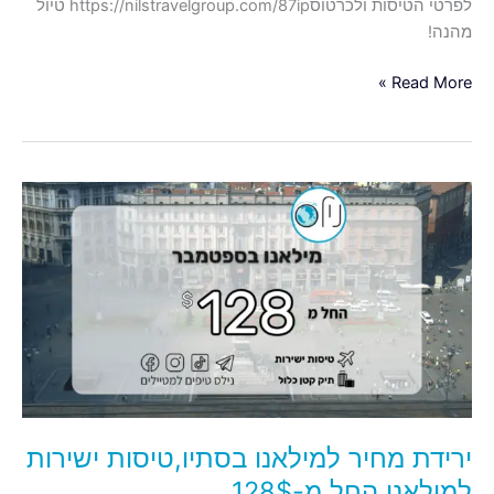
לפרטי הטיסות ולכרטוסhttps://nilstravelgroup.com/87ip טיול
מהנה!
Read More »
ירידת
מחיר
למילאנו
בסתיו,טיסות
ישירות
למילאנו
החל
מ-128$
ירידת מחיר למילאנו בסתיו,טיסות ישירות
למילאנו החל מ-128$