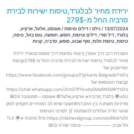
ירידת מחיר לבלגרד,טיסות ישירות לבירת
סרביה החל מ-279$
13/07/2024
/
נילס
/
דילים וטיסות
/
אוגוסט
,
אלעל
,
ארקיע
,
בלגרד
,
דיל סודי
,
דילים וטיסות
,
חופש
,
חופשה
,
טוס בזול
,
טיסה
,
טיסות
,
טיסות זולות
,
סוף שבוע
,
סופש
,
סרביה
,
קניות
השכרת רכב דרך אופרן ביטוח נסיעות דרך פספורטכארד ירידת
מחיר לבלגרד,טיסות ישירות לבירת סרביה החל מ-279$קבוצת
הפייסבוק של
בלגרדhttps://www.facebook.com/groups/FlyHunts.Belgrade
קבוצת הווטסאפ של
בלגרדhttps://chat.whatsapp.com/JVzG7PYsvdu5Ma9N5bW
o0U🌍 בלגרד,סרביה✈️ ארקיע,אלעל📆 אוגוסט – ספטמבר 24🎒
מדיניות משתנה בין החברות❗️חשוב! שימו לב המחירים תקפים לזמן
שיגור הדיל ועלולים להשתנות 🛒 לפרטי הטיסות
ולכרטוסhttps://nilstravelgroup.com/oio6 טיול מהנה! ✈️🌍 TLV
תל אביב ——————- טיסה ישירה BEG