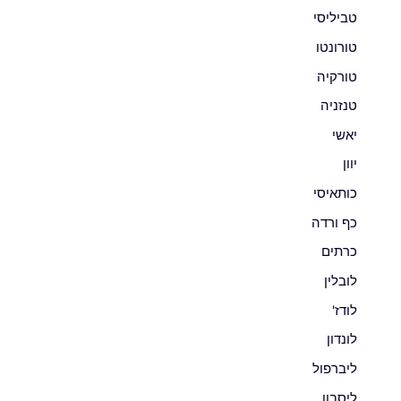
טביליסי
טורונטו
טורקיה
טנזניה
יאשי
יוון
כותאיסי
כף ורדה
כרתים
לובלין
לודז'
לונדון
ליברפול
ליסבון