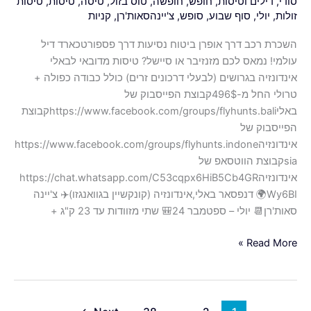
סודי
,
דילים וטיסות
,
חופש
,
חופשה
,
טוס בזול
,
טיסה
,
טיסות
,
טיסות
כבודה
זולות
,
יולי
,
סוף שבוע
,
סופש
,
צ'יינהסאות'רן
,
קניות
כפולה
+
השכרת רכב דרך אופרן ביטוח נסיעות דרך פספורטכארד דיל
טרולי
עולמי! נמאס לכם מזנזיבר או סיישל? טיסות מדובאי לבאלי
החל
אינדונזיה בגרושים (לבעלי דרכונים זרים) כולל כבודה כפולה +
מ-496$
טרולי החל מ-496$קבוצת הפייסבוק של
באליhttps://www.facebook.com/groups/flyhunts.baliקבוצת
הפייסבוק של
אינדונזיהhttps://www.facebook.com/groups/flyhunts.indone
siaקבוצת הווטסאפ של
אינדונזיהhttps://chat.whatsapp.com/C53cqpx6HiB5Cb4GR
Wy6BI🌍 דנפסאר באלי,אינדונזיה (קונקשיין בגוואנגזו)✈️ צ'יינה
סאות'רן📆 יולי – ספטמבר 24🎒 שתי מזוודות עד 23 ק"ג +
Read More »