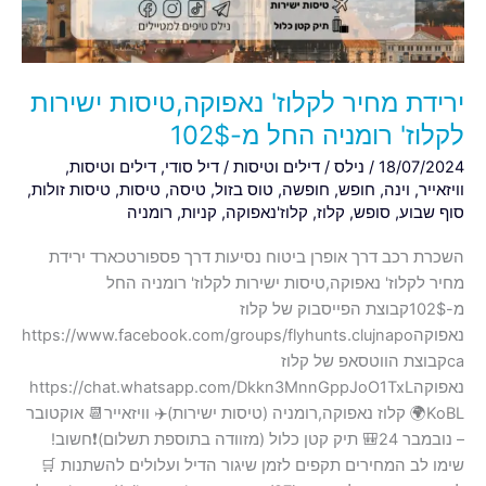
החל
מ-102$
ירידת מחיר לקלוז' נאפוקה,טיסות ישירות
לקלוז' רומניה החל מ-102$
18/07/2024
/
נילס
/
דילים וטיסות
/
דיל סודי
,
דילים וטיסות
,
וויזאייר
,
וינה
,
חופש
,
חופשה
,
טוס בזול
,
טיסה
,
טיסות
,
טיסות זולות
,
סוף שבוע
,
סופש
,
קלוז
,
קלוז'נאפוקה
,
קניות
,
רומניה
השכרת רכב דרך אופרן ביטוח נסיעות דרך פספורטכארד ירידת
מחיר לקלוז' נאפוקה,טיסות ישירות לקלוז' רומניה החל
מ-102$קבוצת הפייסבוק של קלוז
נאפוקהhttps://www.facebook.com/groups/flyhunts.clujnapo
caקבוצת הווטסאפ של קלוז
נאפוקהhttps://chat.whatsapp.com/Dkkn3MnnGppJoO1TxL
KoBL🌍 קלוז נאפוקה,רומניה (טיסות ישירות)✈️ וויזאייר📆 אוקטובר
– נובמבר 24🎒 תיק קטן כלול (מזוודה בתוספת תשלום)❗️חשוב!
שימו לב המחירים תקפים לזמן שיגור הדיל ועלולים להשתנות 🛒