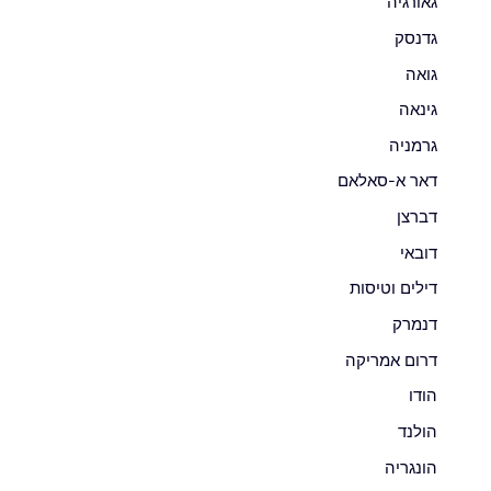
גאורגיה
גדנסק
גואה
גינאה
גרמניה
דאר א-סאלאם
דברצן
דובאי
דילים וטיסות
דנמרק
דרום אמריקה
הודו
הולנד
הונגריה