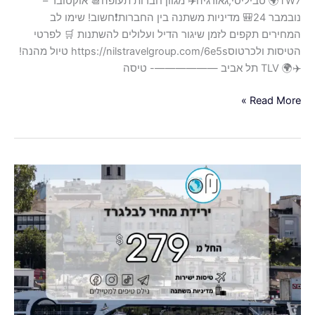
TW7🌍 טביליסי,גאורגיה✈️ מגוון חברות תעופה📆 אוקטובר –
נובמבר 24🎒 מדיניות משתנה בין החברות❗️חשוב! שימו לב
המחירים תקפים לזמן שיגור הדיל ועלולים להשתנות 🛒 לפרטי
הטיסות ולכרטוסhttps://nilstravelgroup.com/6e5s טיול מהנה!
✈️🌍 TLV תל אביב ——————- טיסה
Read More »
ירידת
מחיר
לבלגרד,טיסות
ישירות
לבירת
סרביה
החל
מ-279$