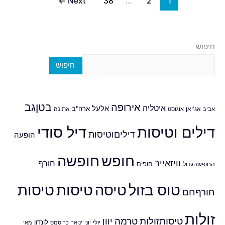
←
Next
38
…
2
1
חיפוש
חיפוש
אירופה
בטןגב
איטליה
אלעל
ארה"ב
אביב
אג'יאן
אוגוסט
אתונה
דילים וטיסות
דיל סודי
דיליםוטיסות
הופעה
חופש
חופשה
וויזאייר
חורף
חופים
החופשהגדול
טוס בזול
טיסה
טיסות
טיסות
חורףחם
זולות
טיסותזולות
טרמה
יוון
לונדון
יולי
יוני
ינואר
כריסמס
מאי