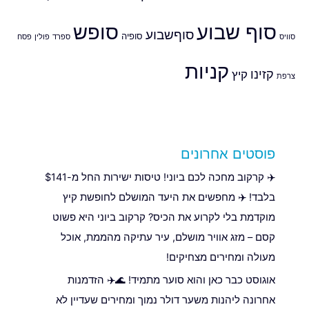
סוף שבוע
סופש
סוףשבוע
סופיה
סוויס
ספרד
פולין
פסח
קניות
קזינו
קיץ
צרפת
פוסטים אחרונים
✈️ קרקוב מחכה לכם ביוני! טיסות ישירות החל מ-$141
בלבד! ✈️ מחפשים את היעד המושלם לחופשת קיץ
מוקדמת בלי לקרוע את הכיס? קרקוב ביוני היא פשוט
קסם – מזג אוויר מושלם, עיר עתיקה מהממת, אוכל
מעולה ומחירים מצחיקים!
אוגוסט כבר כאן והוא סוער מתמיד! 🌊✈️ הזדמנות
אחרונה ליהנות משער דולר נמוך ומחירים שעדיין לא