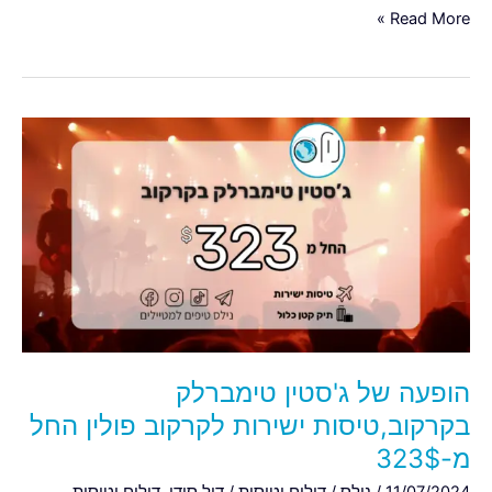
Read More »
הופעה
של
ג'סטין
טימברלק
בקרקוב,טיסות
ישירות
לקרקוב
פולין
החל
מ-323$
הופעה של ג'סטין טימברלק
בקרקוב,טיסות ישירות לקרקוב פולין החל
מ-323$
11/07/2024
/
נילס
/
דילים וטיסות
/
דיל סודי
,
דילים וטיסות
,