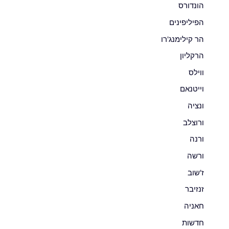
הונדורס
הפיליפינים
הר קילימנג'רו
הרקליון
ווילס
וייטנאם
ונציה
ורוצלב
ורנה
ורשה
ז'שוב
זנזיבר
חאניה
חדשות