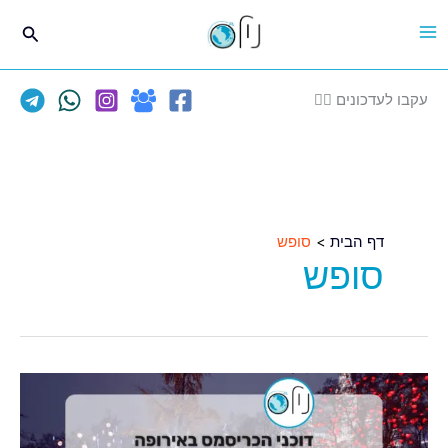
ילוג
חיפוש
תוכן
עקבו לעדכונים 👈🏽
דף הבית
סופש
סופש
דוכני
הכריסמס
במחירים