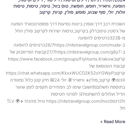
הופעה
,
וויזאייר
,
חופש
,
חופשה
,
טוס בזול
,
טיסה
,
טיסות
,
טיסות
זולות
,
יולי
,
סוף שבוע
,
סופש
,
פולין
,
קניות
,
קרקוב
השכרת רכב דרך אופרן ביטוח נסיעות דרך פספורטכארד הופעה
של ג'סטין טימברלק בקרקוב,טיסות ישירות לקרקוב פולין החל
מ-323$כרטיסים להופעה
ב-26/7https://nilstravelgroup.com/mudeכרטיסים להופעה
ב-27/7https://nilstravelgroup.com/g8y7קבוצת הפייסבוק של
קרקובhttps://www.facebook.com/groups/FlyHunts.Krakow
קבוצת הווטסאפ של
קרקובhttps://chat.whatsapp.com/KkxxWUCD2K52oYGWpP
dcHI🌍 קרקוב,פולין✈️ וויזאייר📆 יולי 24🎒 תיק קטן כלול (מזוודה
בתוספת תשלום)❗️חשוב! שימו לב המחירים תקפים לזמן שיגור
הדיל ועלולים להשתנות🛒 לפרטי הטיסות
ולכרטוסhttps://nilstravelgroup.com/inoc טיול מהנה! ✈️🌍 TLV
תל
Read More »