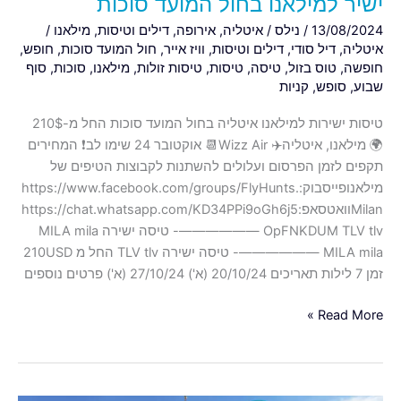
ישיר למילאנו בחול המועד סוכות
13/08/2024
/
נילס
/
איטליה
,
אירופה
,
דילים וטיסות
,
מילאנו
/
איטליה
,
דיל סודי
,
דילים וטיסות
,
וויז אייר
,
חול המועד סוכות
,
חופש
,
חופשה
,
טוס בזול
,
טיסה
,
טיסות
,
טיסות זולות
,
מילאנו
,
סוכות
,
סוף
שבוע
,
סופש
,
קניות
טיסות ישירות למילאנו איטליה בחול המועד סוכות החל מ-210$
🌍 מילאנו, איטליה✈️ Wizz Air📆 אוקטובר 24 שימו לב❗️ המחירים
תקפים לזמן הפרסום ועלולים להשתנות לקבוצות הטיפים של
מילאנופייסבוק:https://www.facebook.com/groups/FlyHunts.
Milanוואטסאפ:https://chat.whatsapp.com/KD34PPi9oGh6j5
OpFNKDUM TLV tlv ——————- טיסה ישירה MILA mila
MILA mila ——————- טיסה ישירה TLV tlv החל מ 210USD
זמן 7 לילות תאריכים 20/10/24 (א') 27/10/24 (א') פרטים נוספים
Read More »