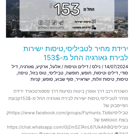
לבירת
גאורגיה
החל
מ-153$
ירידת מחיר לטביליסי,טיסות ישירות
לבירת גאורגיה החל מ-153$
14/07/2024
/
נילס
/
דילים וטיסות
/
אלעל
,
ארקיע
,
גאורגיה
,
דיל
סודי
,
דילים וטיסות
,
חופש
,
חופשה
,
טביליסי
,
טוס בזול
,
טיסה
,
טיסות
,
טיסות זולות
,
ישראייר
,
סוף שבוע
,
סופש
,
קניות
השכרת רכב דרך אופרן ביטוח נסיעות דרך פספורטכארד ירידת
מחיר לטביליסי,טיסות ישירות לבירת גאורגיה החל מ-153$קבוצת
הפייסבוק של
טביליסיhttps://www.facebook.com/groups/FlyHunts.Tbilisiק
בוצת הווטסאפ של
טביליסיhttps://chat.whatsapp.com/Gj2mS27AnL67UkAihBQ