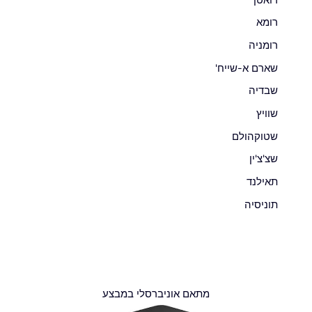
רומא
רומניה
שארם א-שייח'
שבדיה
שוויץ
שטוקהולם
שצ'צ'ין
תאילנד
תוניסיה
מתאם אוניברסלי במבצע