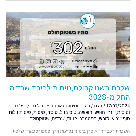
שלכת
בשטוקהולם,טיסות
לבירת
שבדיה
החל
מ-302$
שלכת בשטוקהולם,טיסות לבירת שבדיה
החל מ-302$
17/07/2024
/
נילס
/
דילים וטיסות
/
אוסטריין
,
דיל סודי
,
דילים
וטיסות
,
וינה
,
חופש
,
חופשה
,
טוס בזול
,
טיסה
,
טיסות
,
טיסות זולות
,
סוף שבוע
,
סופש
,
ספטמבר
,
קניות
,
שבדיה
,
שטוקהולם
השכרת רכב דרך אופרן ביטוח נסיעות דרך פספורטכארד שלכת