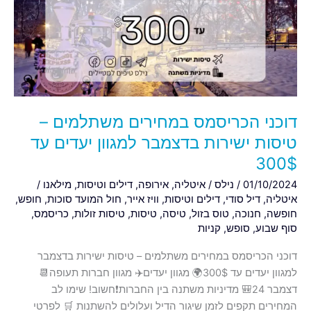
משתלמים
–
טיסות
ישירות
בדצמבר
למגוון
יעדים
דוכני הכריסמס במחירים משתלמים –
עד
300$
טיסות ישירות בדצמבר למגוון יעדים עד
300$
01/10/2024
/
נילס
/
איטליה
,
אירופה
,
דילים וטיסות
,
מילאנו
/
איטליה
,
דיל סודי
,
דילים וטיסות
,
וויז אייר
,
חול המועד סוכות
,
חופש
,
חופשה
,
חנוכה
,
טוס בזול
,
טיסה
,
טיסות
,
טיסות זולות
,
כריסמס
,
סוף שבוע
,
סופש
,
קניות
דוכני הכריסמס במחירים משתלמים – טיסות ישירות בדצמבר
למגוון יעדים עד 300$🌍 מגוון יעדים✈️ מגוון חברות תעופה📆
דצמבר 24🎒 מדיניות משתנה בין החברות❗️חשוב! שימו לב
המחירים תקפים לזמן שיגור הדיל ועלולים להשתנות 🛒 לפרטי