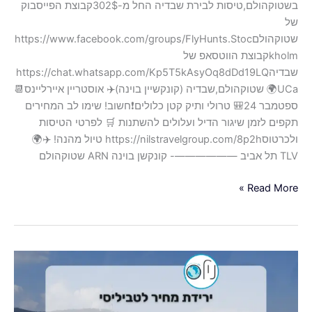
בשטוקהולם,טיסות לבירת שבדיה החל מ-302$קבוצת הפייסבוק
של
שטוקהולםhttps://www.facebook.com/groups/FlyHunts.Stoc
kholmקבוצת הווטסאפ של
שבדיהhttps://chat.whatsapp.com/Kp5T5kAsyOq8dDd19LQ
UCa🌍 שטוקהולם,שבדיה (קונקשיין בוינה)✈️ אוסטריין איירליינס📆
ספטמבר 24🎒 טרולי ותיק קטן כלולים❗️חשוב! שימו לב המחירים
תקפים לזמן שיגור הדיל ועלולים להשתנות 🛒 לפרטי הטיסות
ולכרטוסhttps://nilstravelgroup.com/8p2h טיול מהנה! ✈️🌍
TLV תל אביב ——————- קונקשן בוינה ARN שטוקהולם
Read More »
ירידת
מחיר
לטביליסי,טיסות
ישירות