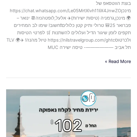
בוצת הווטסאפ של
מינכןhttps://chat.whatsapp.com/Le05MrtXIvh11liX4JnwZO
🌍 מינכן,גרמניה (טיסות ישירות)✈️ אלעל,לופטהנזה📆 ינואר –
פברואר 25🎒 טרולי ותיק קטן כלולים❗️חשוב! שימו לב המחירים
תקפים לזמן שיגור הדיל ועלולים להשתנות 🛒 לפרטי הטיסות
ולכרטוסhttps://nilstravelgroup.com/ghtc טיול מהנה! ✈️🌍 TLV
תל אביב ——————- טיסה ישירה MUC
Read More »
ירידת
מחיר
לקלוז'
נאפוקה,טיסות
ישירות
לקלוז'
רומניה