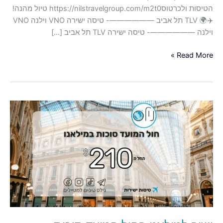
הטיסות ולכרטוסhttps://nilstravelgroup.com/m2t0 טיול מהנה!
✈️🌍 TLV תל אביב ——————- טיסה ישירה VNO וילנה VNO
וילנה ——————- טיסה ישירה TLV תל אביב […]
Read More »
ישיר
למילאנו
בחול
המועד
סוכות