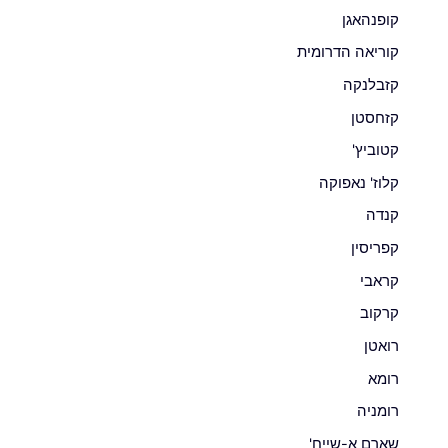
קופנהאגן
קוריאה הדרומית
קזבלנקה
קזחסטן
קטוביץ'
קלוז' נאפוקה
קנדה
קפריסין
קראבי
קרקוב
רואטן
רומא
רומניה
שארם א-שייח'