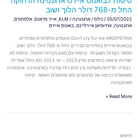
טיסות לבואנוס איירס ארגנטינה הרחוקה
החל מ-768 דולר הלוך ושוב
05/07/2022
/
נילס
/
ארגנטינה
/
KLM
,
אייר פראנס
,
אלפחורס
,
ארגנטינה
,
אתיופיאן איירליינס
,
בואנוס איירס
Don't cry for me ARGENTINA טועמים אלפחורס אמיתיים
בבואנוס איירס במחירים סבירים החל מ-768 דולר הלוך ושוב.
מספר נקודות חשובות: טיסות עם מגוון חברות תעופה טיסות לא
ישירות יציאות בחודשים מרץ 2023 – יוני 2023 (לא כולל אפריל)
כבודה: מדיניות משתנה בין החברות קורונה בארגנטינה: ארגנטינה
מאפשרת כניסה של מחוסנים ולא מחוסנים חופשי. יציאה
מארגנטינה
Read More »
חיפוש