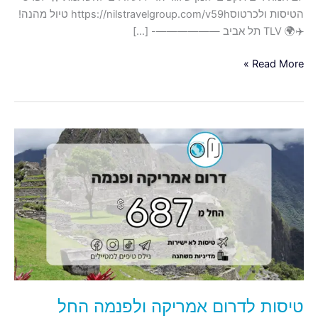
הטיסות ולכרטוסhttps://nilstravelgroup.com/v59h טיול מהנה!
✈️🌍 TLV תל אביב ——————- […]
Read More »
טיסות
לדרום
אמריקה
ולפנמה
החל
מ-687$
טיסות לדרום אמריקה ולפנמה החל