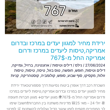
יעדים
במרכז
ובדרום
אמריקה,טיסות
ליעדים
במרכז
ודרום
ירידת מחיר למגוון יעדים במרכז ובדרום
אמריקה
החל
אמריקה,טיסות ליעדים במרכז ודרום
מ-767$
אמריקה החל מ-767$
27/06/2024
/
נילס
/
דילים וטיסות
/
ארגנטינה
,
ברזיל
,
גמייקה
,
דילים וטיסות
,
חופש
,
חופשה
,
טוס בזול
,
טיסה
,
טיסות
,
טיסות
זולות
,
מקסיקו
,
סוף שבוע
,
סופש
,
קולומביה
,
קוסטהריקה
,
קניות
השכרת רכב דרך אופרן ביטוח נסיעות דרך פספורטכארד ירידת
מחיר למגוון יעדים במרכז ובדרום אמריקה,טיסות ליעדים במרכז
ודרום אמריקה החל מ-767$🌍 מגוון יעדים✈️ מגוון חברות תעופה
📆 יולי 24 – מאי 25🎒 מדיניות משתנה בין החברות❗️חשוב! שימו
לב המחירים תקפים לזמן שיגור הדיל ועלולים להשתנות 🛒 לפרטי