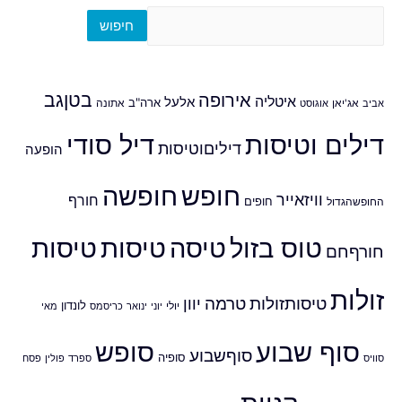
חיפוש
אירופה
בטןגב
איטליה
אלעל
ארה"ב
אביב
אג'יאן
אוגוסט
אתונה
דילים וטיסות
דיל סודי
דיליםוטיסות
הופעה
חופש
חופשה
וויזאייר
חורף
חופים
החופשהגדול
טוס בזול
טיסה
טיסות
טיסות
חורףחם
זולות
טיסותזולות
טרמה
יוון
לונדון
יולי
יוני
ינואר
כריסמס
מאי
סוף שבוע
סופש
סוףשבוע
סופיה
סוויס
ספרד
פולין
פסח