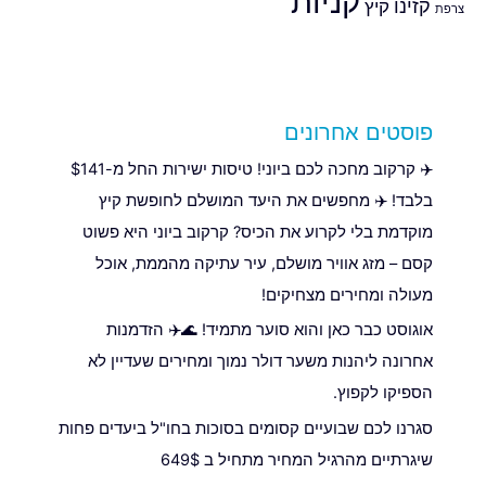
קניות
קזינו
קיץ
צרפת
פוסטים אחרונים
✈️ קרקוב מחכה לכם ביוני! טיסות ישירות החל מ-$141
בלבד! ✈️ מחפשים את היעד המושלם לחופשת קיץ
מוקדמת בלי לקרוע את הכיס? קרקוב ביוני היא פשוט
קסם – מזג אוויר מושלם, עיר עתיקה מהממת, אוכל
מעולה ומחירים מצחיקים!
אוגוסט כבר כאן והוא סוער מתמיד! 🌊✈️ הזדמנות
אחרונה ליהנות משער דולר נמוך ומחירים שעדיין לא
הספיקו לקפוץ.
סגרנו לכם שבועיים קסומים בסוכות בחו"ל ביעדים פחות
שיגרתיים מהרגיל המחיר מתחיל ב 649$