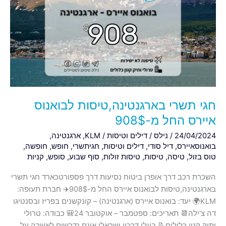
בארגנטינה,טיסות
לבואנוס
איירס
החל
מ-908$
חגי תשרי בארגנטינה,טיסות לבואנוס
איירס החל מ-908$
24/04/2024
/
נילס
/
דילים וטיסות
/
KLM
,
ארגנטינה
,
בואנוסאיירס
,
דיל סודי
,
דילים וטיסות
,
חגיתשרי
,
חופש
,
חופשה
,
טוס בזול
,
טיסה
,
טיסות
,
טיסות זולות
,
סוף שבוע
,
סופש
,
קניות
השכרת רכב דרך אופרן ביטוח נסיעות דרך פספורטכארד חגי תשרי
בארגנטינה,טיסות לבואנוס איירס החל מ-908$✈️ חברת תעופה:
KLM🌍 יעד: בואנוס איירס (ארגנטינה) – קונקשנים בפריז ובסנטיגו
דה צ'ילה📆 תאריכים: ספטמבר – אוקטובר 24🎒 כבודה: טרולי
ותיק קטן כלולים📝 בעלי דרכון ישראלי אינם נדרשים לאשרה על