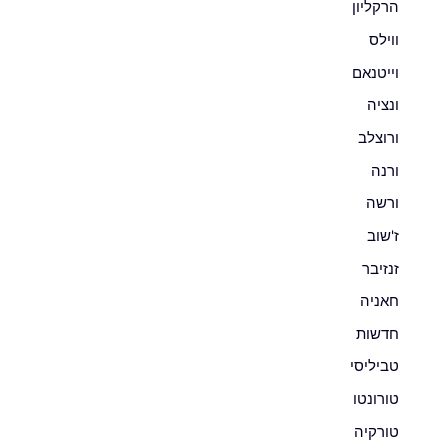
הרקליון
ווילס
וייטנאם
ונציה
ורוצלב
ורנה
ורשה
ז'שוב
זנזיבר
חאניה
חדשות
טביליסי
טורונטו
טורקיה