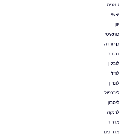
טנזניה
יאשי
יוון
כותאיסי
כף ורדה
כרתים
לובלין
לודז'
לונדון
ליברפול
ליסבון
לרנקה
מדריד
מדריכים