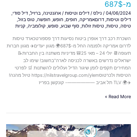
מ-687$
04/06/2024
/
נילס
/
דילים וטיסות
/
ארגנטינה
,
ברזיל
,
דיל סודי
,
דילים וטיסות
,
דרוםאמריקה
,
חופים
,
חופש
,
חופשה
,
טוס בזול
,
טיסה
,
טיסות
,
טיסות זולות
,
סוף שבוע
,
סופש
,
קולומביה
,
קניות
השכרת רכב דרך אופרן ביטוח נסיעות דרך פספורטכארד טיסות
לדרום אמריקה ולפנמה החל מ-687$🌍 מגוון יעדים✈️ מגוון חברות
תעופה📆 יולי 24 – מאי 25🎒 מדיניות משתנה בין החברות📝
ישראלים נדרשים באשרה לכניסה לארה"בחשוב! שימו לב
המחירים תקפים לזמן שיגור הדיל ועלולים להשתנות 🛒 לפרטי
הטיסות ולכרטוסhttps://nilstravelgroup.com/ylem טיול מהנה!
✈️🌍 TLV תל אביב ——————- קונקשן בפריז
Read More »
חגי
תשרי