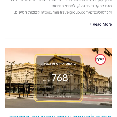
מנת לבקר ביעד זה 🛒 לפרטי הטיסות
ולכרטוסhttps://nilstravelgroup.com/pfzq קבוצות הטיפים,
Read More »
טיסות
לבואנוס
איירס
ארגנטינה
הרחוקה
החל
מ-768
דולר
הלוך
ושוב