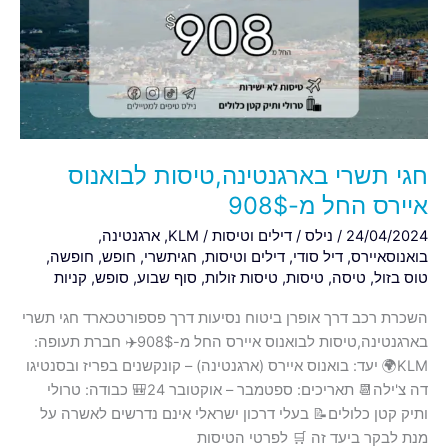
לבואנוס
איירס
החל
מ-908$
חגי תשרי בארגנטינה,טיסות לבואנוס
איירס החל מ-908$
24/04/2024
/
נילס
/
דילים וטיסות
/
KLM
,
ארגנטינה
,
בואנוסאיירס
,
דיל סודי
,
דילים וטיסות
,
חגיתשרי
,
חופש
,
חופשה
,
טוס בזול
,
טיסה
,
טיסות
,
טיסות זולות
,
סוף שבוע
,
סופש
,
קניות
השכרת רכב דרך אופרן ביטוח נסיעות דרך פספורטכארד חגי תשרי
בארגנטינה,טיסות לבואנוס איירס החל מ-908$✈️ חברת תעופה:
KLM🌍 יעד: בואנוס איירס (ארגנטינה) – קונקשנים בפריז ובסנטיגו
דה צ'ילה📆 תאריכים: ספטמבר – אוקטובר 24🎒 כבודה: טרולי
ותיק קטן כלולים📝 בעלי דרכון ישראלי אינם נדרשים לאשרה על
מנת לבקר ביעד זה 🛒 לפרטי הטיסות