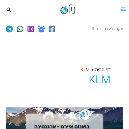
ילוג
חיפוש
תוכן
עקבו לעדכונים 👈🏽
דף הבית
KLM
KLM
חגי
תשרי
בארגנטינה,טיסות